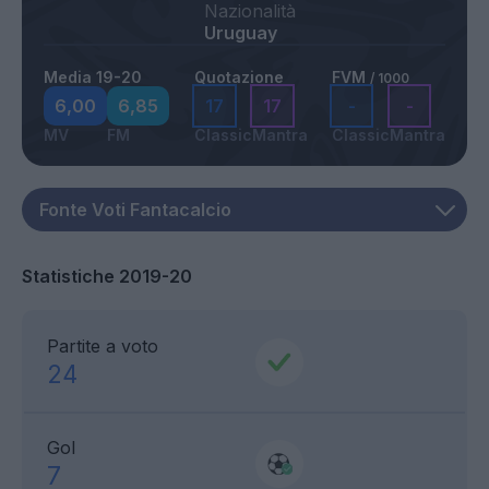
Nazionalità
Uruguay
Media 19-20
Quotazione
FVM
/ 1000
6,00
6,85
17
17
-
-
MV
FM
Classic
Mantra
Classic
Mantra
Statistiche 2019-20
Partite a voto
24
Gol
7