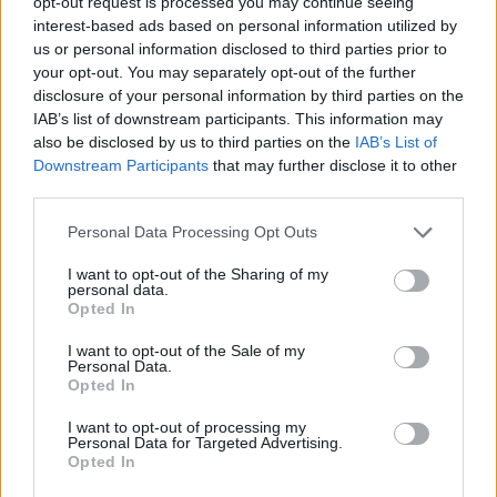
opt-out request is processed you may continue seeing
interest-based ads based on personal information utilized by
Infortunato
0 - 0
%
us or personal information disclosed to third parties prior to
Inutilizzato
12 - 31
%
your opt-out. You may separately opt-out of the further
disclosure of your personal information by third parties on the
IAB’s list of downstream participants. This information may
also be disclosed by us to third parties on the
IAB’s List of
Downstream Participants
that may further disclose it to other
third parties.
Personal Data Processing Opt Outs
Scarica riepilogo
Scarica
stagionale
I want to opt-out of the Sharing of my
personal data.
Opted In
Giornata
Voto
FV
Entrato
Uscito
Bonus/Malus
I want to opt-out of the Sale of my
Personal Data.
SAM
0-3
LAZ
1
Opted In
SAS
4-1
SAM
2
I want to opt-out of processing my
Personal Data for Targeted Advertising.
Opted In
NAP
2-0
SAM
3