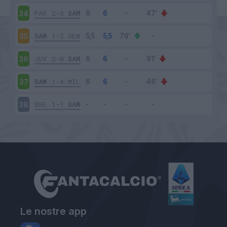
PAR
2-3
SAM
34
SAM
1-2
GEN
35
JUV
2-0
SAM
36
SAM
1-4
MIL
37
BRE
1-1
SAM
38
Le nostre app