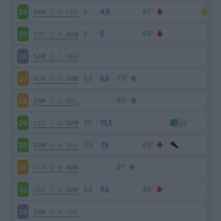
SAM
1-5
FIO
24
INT
2-1
SAM
25
SAM
2-1
VER
26
ROM
2-1
SAM
27
SAM
1-2
BOL
28
LEC
1-2
SAM
29
SAM
3-0
SPA
30
ATA
2-0
SAM
31
UDI
1-3
SAM
32
SAM
3-0
CAG
33