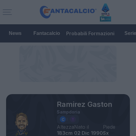
Probabili Formazioni
News
Fantacalcio
Seri
Ramirez Gaston
Sampdoria
Altezza
Nato il
Piede
183cm
02 Dic 1990
Sx