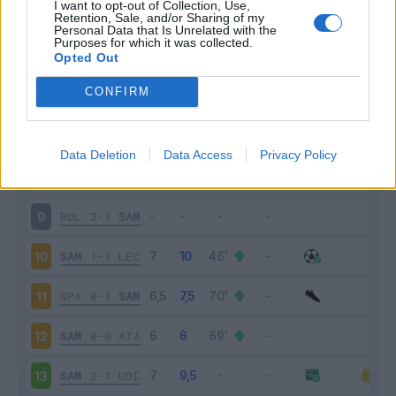
I want to opt-out of Collection, Use,
SAM
1-0
TOR
4
Retention, Sale, and/or Sharing of my
Personal Data that Is Unrelated with the
Purposes for which it was collected.
FIO
2-1
SAM
5
Opted Out
CONFIRM
SAM
1-3
INT
6
VER
2-0
SAM
7
Data Deletion
Data Access
Privacy Policy
SAM
0-0
ROM
8
BOL
2-1
SAM
9
SAM
1-1
LEC
10
SPA
0-1
SAM
11
SAM
0-0
ATA
12
SAM
2-1
UDI
13