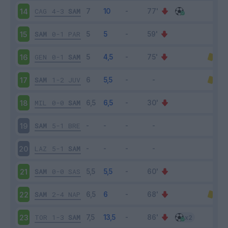
CAG
4-3
SAM
14
SAM
0-1
PAR
15
GEN
0-1
SAM
16
SAM
1-2
JUV
17
MIL
0-0
SAM
18
SAM
5-1
BRE
19
LAZ
5-1
SAM
20
SAM
0-0
SAS
21
SAM
2-4
NAP
22
TOR
1-3
SAM
23