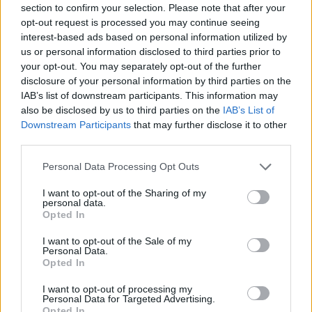
section to confirm your selection. Please note that after your
Entrato
0 - 0
%
opt-out request is processed you may continue seeing
interest-based ads based on personal information utilized by
Squalificato
0 - 0
%
us or personal information disclosed to third parties prior to
Infortunato
0 - 0
%
your opt-out. You may separately opt-out of the further
disclosure of your personal information by third parties on the
Inutilizzato
38 - 100
%
IAB’s list of downstream participants. This information may
also be disclosed by us to third parties on the
IAB’s List of
Downstream Participants
that may further disclose it to other
third parties.
Personal Data Processing Opt Outs
I want to opt-out of the Sharing of my
Scarica riepilogo
personal data.
Scarica
stagionale
Opted In
I want to opt-out of the Sale of my
Giornata
Voto
FV
Entrato
Uscito
Bonus/Malus
Personal Data.
Opted In
SAM
0-3
LAZ
1
I want to opt-out of processing my
Personal Data for Targeted Advertising.
SAS
4-1
SAM
2
Opted In