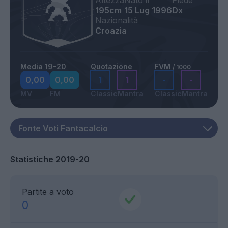
Altezza
Nato il
Piede
195cm
15 Lug 1996
Dx
Nazionalità
Croazia
Media 19-20
Quotazione
FVM
/ 1000
0,00
0,00
1
1
-
-
MV
FM
Classic
Mantra
Classic
Mantra
Statistiche 2019-20
Partite a voto
0