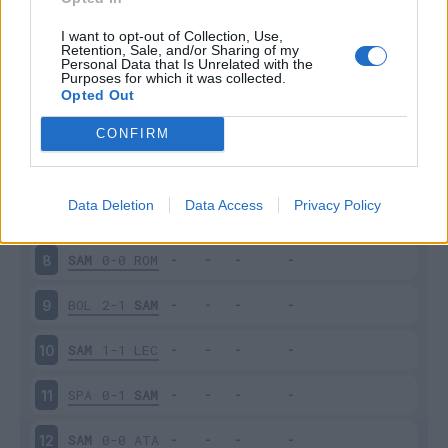
NAP
2-0
SAM
3
I want to opt-out of Collection, Use,
Retention, Sale, and/or Sharing of my
Personal Data that Is Unrelated with the
Purposes for which it was collected.
SAM
1-0
TOR
4
Opted Out
FIO
2-1
SAM
5
CONFIRM
SAM
1-3
INT
6
Data Deletion
Data Access
Privacy Policy
VER
2-0
SAM
7
SAM
0-0
ROM
8
BOL
2-1
SAM
9
SAM
1-1
LEC
10
SPA
0-1
SAM
11
SAM
0-0
ATA
12