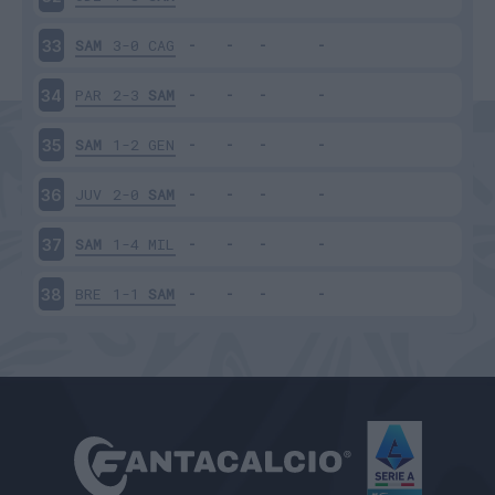
SAM
3-0
CAG
33
PAR
2-3
SAM
34
SAM
1-2
GEN
35
JUV
2-0
SAM
36
SAM
1-4
MIL
37
BRE
1-1
SAM
38