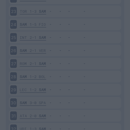
TOR
1-3
SAM
23
SAM
1-5
FIO
24
INT
2-1
SAM
25
SAM
2-1
VER
26
ROM
2-1
SAM
27
SAM
1-2
BOL
28
LEC
1-2
SAM
29
SAM
3-0
SPA
30
ATA
2-0
SAM
31
UDI
1-3
SAM
32