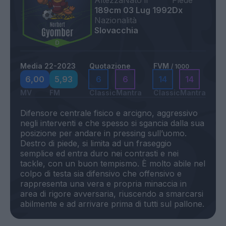
Altezza
Nato il
Piede
189cm
03 Lug 1992
Dx
Nazionalità
Slovacchia
Media 22-2023
Quotazione
FVM
/ 1000
6,00
5,93
6
6
14
14
MV
FM
Classic
Mantra
Classic
Mantra
Difensore centrale fisico e arcigno, aggressivo
negli interventi e che spesso si sgancia dalla sua
posizione per andare in pressing sull’uomo.
Destro di piede, si limita ad un fraseggio
semplice ed entra duro nei contrasti e nei
tackle, con un buon tempismo. È molto abile nel
colpo di testa sia difensivo che offensivo e
rappresenta una vera e propria minaccia in
area di rigore avversaria, riuscendo a smarcarsi