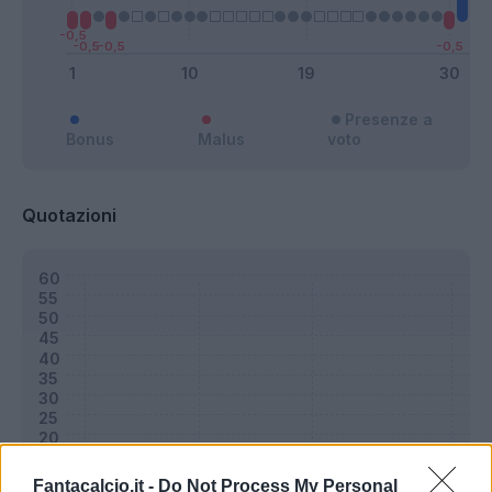
Presenze a
Bonus
Malus
voto
Quotazioni
Fantacalcio.it -
Do Not Process My Personal