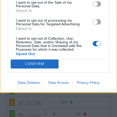
I want to opt-out of the Sale of my
Personal Data.
Opted In
Scarica riepilogo
Scarica
stagionale
I want to opt-out of processing my
Personal Data for Targeted Advertising.
Opted In
Giornata
Voto
FV
Entrato
Uscito
Bonus/Malus
I want to opt-out of Collection, Use,
Retention, Sale, and/or Sharing of my
SAL
0-1
ROM
1
Personal Data that Is Unrelated with the
Purposes for which it was collected.
Opted Out
UDI
0-0
SAL
2
CONFIRM
SAL
4-0
SAM
3
BOL
1-1
SAL
4
Data Deletion
Data Access
Privacy Policy
SAL
2-2
EMP
5
JUV
2-2
SAL
6
SAL
1-2
LEC
7