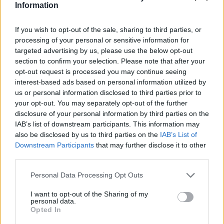
Information
If you wish to opt-out of the sale, sharing to third parties, or
processing of your personal or sensitive information for
Classic
Mantra
targeted advertising by us, please use the below opt-out
section to confirm your selection. Please note that after your
opt-out request is processed you may continue seeing
Riepilogo stagione
interest-based ads based on personal information utilized by
us or personal information disclosed to third parties prior to
your opt-out. You may separately opt-out of the further
Titolare
23 - 60
%
disclosure of your personal information by third parties on the
Entrato
4 - 10
%
IAB’s list of downstream participants. This information may
also be disclosed by us to third parties on the
IAB’s List of
Squalificato
0 - 0
%
Downstream Participants
that may further disclose it to other
Infortunato
0 - 0
%
third parties.
Inutilizzato
11 - 28
%
Personal Data Processing Opt Outs
I want to opt-out of the Sharing of my
personal data.
Opted In