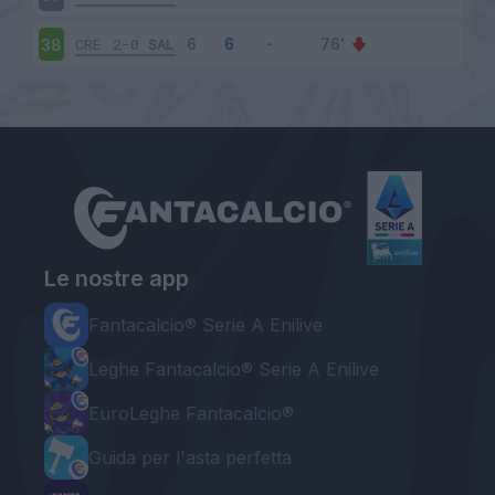
CRE
2-0
SAL
38
Le nostre app
Fantacalcio® Serie A Enilive
Leghe Fantacalcio® Serie A Enilive
EuroLeghe Fantacalcio®
Guida per l'asta perfetta