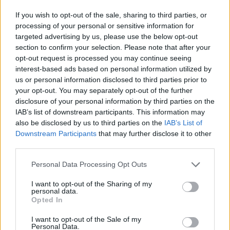
If you wish to opt-out of the sale, sharing to third parties, or
Classic
Mantra
processing of your personal or sensitive information for
targeted advertising by us, please use the below opt-out
section to confirm your selection. Please note that after your
Riepilogo stagione
opt-out request is processed you may continue seeing
interest-based ads based on personal information utilized by
Titolare
1 - 2
%
us or personal information disclosed to third parties prior to
your opt-out. You may separately opt-out of the further
Entrato
0 - 0
%
disclosure of your personal information by third parties on the
Squalificato
IAB’s list of downstream participants. This information may
0 - 0
%
also be disclosed by us to third parties on the
IAB’s List of
Infortunato
0 - 0
%
Downstream Participants
that may further disclose it to other
third parties.
Inutilizzato
37 - 97
%
Personal Data Processing Opt Outs
I want to opt-out of the Sharing of my
personal data.
Opted In
I want to opt-out of the Sale of my
Personal Data.
Scarica riepilogo