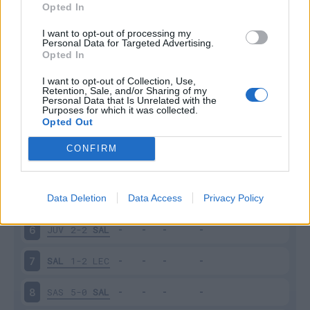
Scarica
Opted In
stagionale
I want to opt-out of processing my
Personal Data for Targeted Advertising.
Giornata
Voto
FV
Entrato
Uscito
Bonus/Malus
Opted In
SAL
0-1
ROM
1
I want to opt-out of Collection, Use,
Retention, Sale, and/or Sharing of my
Personal Data that Is Unrelated with the
UDI
0-0
SAL
2
Purposes for which it was collected.
Opted Out
SAL
4-0
SAM
3
CONFIRM
BOL
1-1
SAL
4
Data Deletion
Data Access
Privacy Policy
SAL
2-2
EMP
5
JUV
2-2
SAL
6
SAL
1-2
LEC
7
SAS
5-0
SAL
8