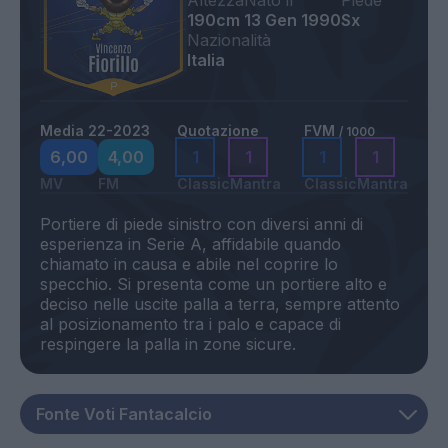
Altezza
Nato il
Piede
190cm
13 Gen 1990
Sx
Nazionalità
Italia
Media 22-2023
Quotazione
FVM
/ 1000
6,00
4,00
1
1
1
1
MV
FM
Classic
Mantra
Classic
Mantra
Portiere di piede sinistro con diversi anni di
esperienza in Serie A, affidabile quando
chiamato in causa e abile nel coprire lo
specchio. Si presenta come un portiere alto e
deciso nelle uscite palla a terra, sempre attento
al posizionamento tra i palo e capace di