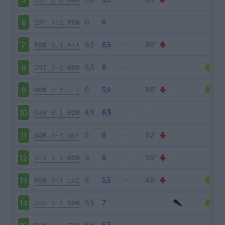
EMP
1-2
ROM
6
ROM
0-1
ATA
7
INT
1-2
ROM
8
ROM
2-1
LEC
9
SAM
0-1
ROM
10
ROM
0-1
NAP
11
VER
1-3
ROM
12
ROM
0-1
LAZ
13
SAS
1-1
ROM
14