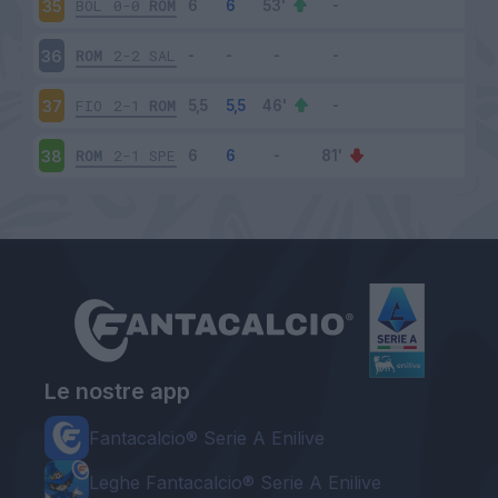
BOL
0-0
ROM
35
ROM
2-2
SAL
36
FIO
2-1
ROM
37
ROM
2-1
SPE
38
Le nostre app
Fantacalcio® Serie A Enilive
Leghe Fantacalcio® Serie A Enilive