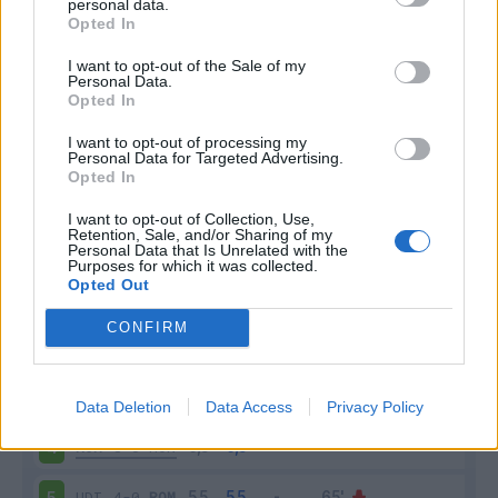
personal data.
Opted In
I want to opt-out of the Sale of my
Personal Data.
Opted In
I want to opt-out of processing my
Personal Data for Targeted Advertising.
Scarica riepilogo
Opted In
Scarica
stagionale
I want to opt-out of Collection, Use,
Retention, Sale, and/or Sharing of my
Personal Data that Is Unrelated with the
Giornata
Voto
FV
Entrato
Uscito
Bonus/Malus
Purposes for which it was collected.
Opted Out
SAL
0-1
ROM
1
CONFIRM
ROM
1-0
CRE
2
JUV
1-1
ROM
3
Data Deletion
Data Access
Privacy Policy
ROM
3-0
MON
4
UDI
4-0
ROM
5