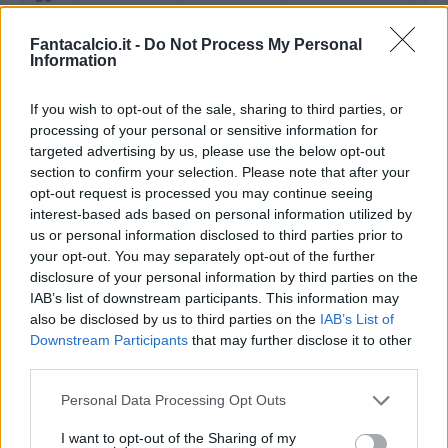
Fantacalcio.it -
Do Not Process My Personal
Information
If you wish to opt-out of the sale, sharing to third parties, or
processing of your personal or sensitive information for
targeted advertising by us, please use the below opt-out
section to confirm your selection. Please note that after your
Classic
Mantra
opt-out request is processed you may continue seeing
interest-based ads based on personal information utilized by
us or personal information disclosed to third parties prior to
your opt-out. You may separately opt-out of the further
Riepilogo stagione
disclosure of your personal information by third parties on the
IAB’s list of downstream participants. This information may
Titolare
33 - 86
%
also be disclosed by us to third parties on the
IAB’s List of
Downstream Participants
that may further disclose it to other
Entrato
2 - 5
%
third parties.
Squalificato
0 - 0
%
Personal Data Processing Opt Outs
Infortunato
0 - 0
%
I want to opt-out of the Sharing of my
Inutilizzato
3 - 7
%