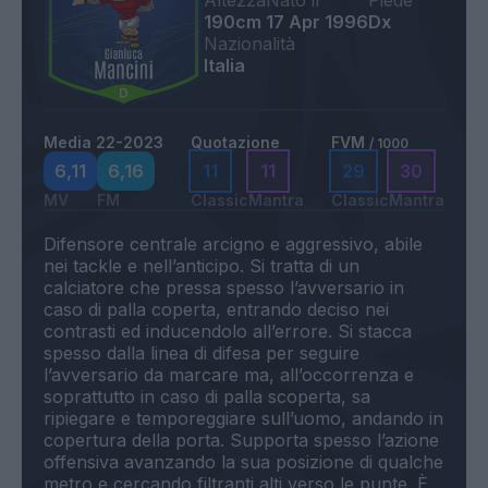
Altezza
Nato il
Piede
190cm
17 Apr 1996
Dx
Nazionalità
Italia
Media 22-2023
Quotazione
FVM
/ 1000
6,11
6,16
11
11
29
30
MV
FM
Classic
Mantra
Classic
Mantra
Difensore centrale arcigno e aggressivo, abile
nei tackle e nell’anticipo. Si tratta di un
calciatore che pressa spesso l’avversario in
caso di palla coperta, entrando deciso nei
contrasti ed inducendolo all’errore. Si stacca
spesso dalla linea di difesa per seguire
l’avversario da marcare ma, all’occorrenza e
soprattutto in caso di palla scoperta, sa
ripiegare e temporeggiare sull’uomo, andando in
copertura della porta. Supporta spesso l’azione
offensiva avanzando la sua posizione di qualche
metro e cercando filtranti alti verso le punte. È