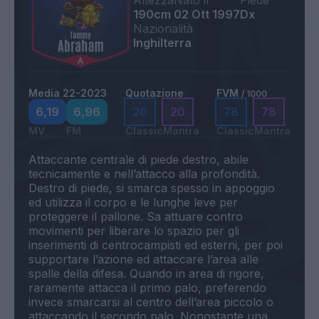
Altezza
Nato il
Piede
190cm
02 Ott 1997
Dx
Nazionalità
Inghilterra
Media 22-2023
Quotazione
FVM
/ 1000
6,19
6,96
20
20
78
78
MV
FM
Classic
Mantra
Classic
Mantra
Attaccante centrale di piede destro, abile
tecnicamente e nell’attacco alla profondità.
Destro di piede, si smarca spesso in appoggio
ed utilizza il corpo e le lunghe leve per
proteggere il pallone. Sa attuare contro
movimenti per liberare lo spazio per gli
inserimenti di centrocampisti ed esterni, per poi
supportare l’azione ed attaccare l’area alle
spalle della difesa. Quando in area di rigore,
raramente attacca il primo palo, preferendo
invece smarcarsi al centro dell’area piccolo o
attaccando il secondo palo. Nonostante una