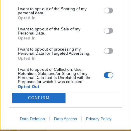
Squalificato
0 - 0
%
I want to opt-out of the Sharing of my
Infortunato
0 - 0
%
personal data.
Opted In
Inutilizzato
0 - 0
%
I want to opt-out of the Sale of my
Personal Data.
Opted In
I want to opt-out of processing my
Personal Data for Targeted Advertising.
Opted In
I want to opt-out of Collection, Use,
Scarica riepilogo
Scarica
Retention, Sale, and/or Sharing of my
stagionale
Personal Data that Is Unrelated with the
Purposes for which it was collected.
Opted Out
Giornata
Voto
FV
Entrato
Uscito
Bonus/Malus
CONFIRM
SAL
0-1
ROM
1
ROM
1-0
CRE
2
Data Deletion
Data Access
Privacy Policy
JUV
1-1
ROM
3