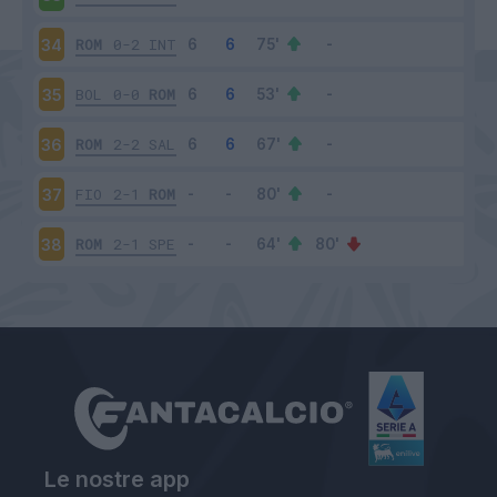
ROM
0-2
INT
34
BOL
0-0
ROM
35
ROM
2-2
SAL
36
FIO
2-1
ROM
37
ROM
2-1
SPE
38
Le nostre app