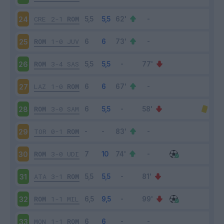
CRE
2-1
ROM
24
ROM
1-0
JUV
25
ROM
3-4
SAS
26
LAZ
1-0
ROM
27
ROM
3-0
SAM
28
TOR
0-1
ROM
29
ROM
3-0
UDI
30
ATA
3-1
ROM
31
ROM
1-1
MIL
32
MON
1-1
ROM
33