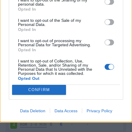
Inutilizzato
personal data.
2 - 5
%
Opted In
I want to opt-out of the Sale of my
Personal Data.
Opted In
I want to opt-out of processing my
Personal Data for Targeted Advertising.
Opted In
Scarica riepilogo
Scarica
stagionale
I want to opt-out of Collection, Use,
Retention, Sale, and/or Sharing of my
Personal Data that Is Unrelated with the
Purposes for which it was collected.
Giornata
Voto
FV
Entrato
Uscito
Bonus/Malus
Opted Out
SAL
0-1
ROM
1
CONFIRM
ROM
1-0
CRE
2
Data Deletion
Data Access
Privacy Policy
JUV
1-1
ROM
3
ROM
3-0
MON
4