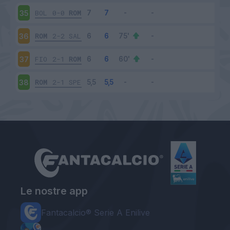
BOL
0-0
ROM
35
ROM
2-2
SAL
36
FIO
2-1
ROM
37
ROM
2-1
SPE
38
Le nostre app
Fantacalcio® Serie A Enilive