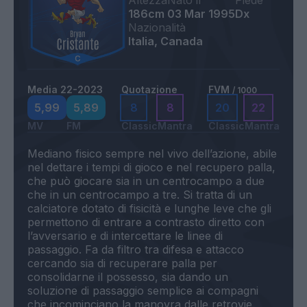
Altezza
Nato il
Piede
186cm
03 Mar 1995
Dx
Nazionalità
Italia, Canada
Media 22-2023
Quotazione
FVM
/ 1000
5,99
5,89
8
8
20
22
MV
FM
Classic
Mantra
Classic
Mantra
Mediano fisico sempre nel vivo dell’azione, abile
nel dettare i tempi di gioco e nel recupero palla,
che può giocare sia in un centrocampo a due
che in un centrocampo a tre. Si tratta di un
calciatore dotato di fisicità e lunghe leve che gli
permettono di entrare a contrasto diretto con
l’avversario e di intercettare le linee di
passaggio. Fa da filtro tra difesa e attacco
cercando sia di recuperare palla per
consolidarne il possesso, sia dando un
soluzione di passaggio semplice ai compagni
che incominciano la manovra dalle retrovie.