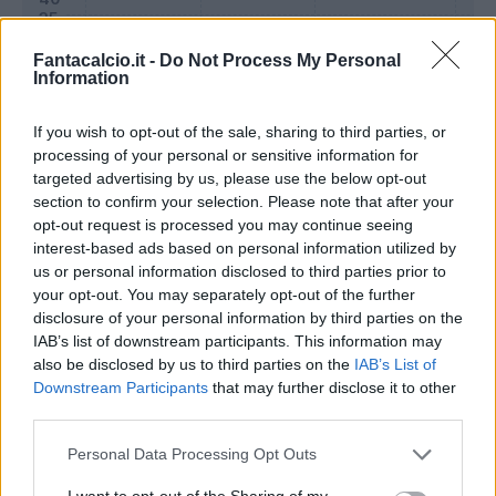
Fantacalcio.it -
Do Not Process My Personal
Information
If you wish to opt-out of the sale, sharing to third parties, or
processing of your personal or sensitive information for
targeted advertising by us, please use the below opt-out
section to confirm your selection. Please note that after your
opt-out request is processed you may continue seeing
Classic
Mantra
interest-based ads based on personal information utilized by
us or personal information disclosed to third parties prior to
your opt-out. You may separately opt-out of the further
Riepilogo stagione
disclosure of your personal information by third parties on the
IAB’s list of downstream participants. This information may
also be disclosed by us to third parties on the
IAB’s List of
Titolare
34 - 89
%
Downstream Participants
that may further disclose it to other
Entrato
2 - 5
%
third parties.
Squalificato
0 - 0
%
Personal Data Processing Opt Outs
Infortunato
0 - 0
%
I want to opt-out of the Sharing of my