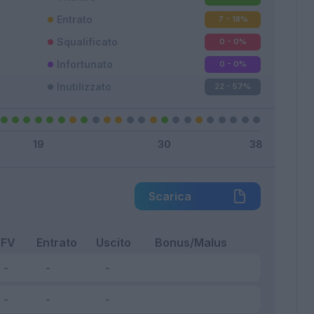
Entrato
7 - 18
%
Squalificato
0 - 0
%
Infortunato
0 - 0
%
Inutilizzato
22 - 57
%
Scarica
FV
Entrato
Uscito
Bonus/Malus