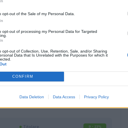
In
o opt-out of the Sale of my Personal Data.
In
to opt-out of processing my Personal Data for Targeted
ing.
In
o opt-out of Collection, Use, Retention, Sale, and/or Sharing
ersonal Data that Is Unrelated with the Purposes for which it
lected.
Out
CONFIRM
Classic
Mantra
Data Deletion
Data Access
Privacy Policy
Titolare
9 - 23
%