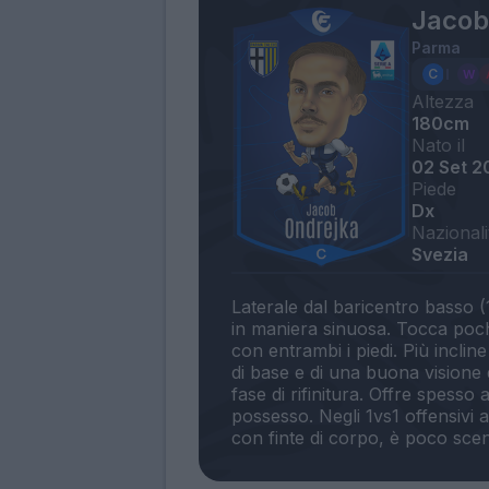
Jacob
Parma
Altezza
180cm
Nato il
02 Set 2
Piede
Dx
Nazionali
Svezia
Laterale dal baricentro basso (
in maniera sinuosa. Tocca poche
con entrambi i piedi. Più incline
di base e di una buona visione 
fase di rifinitura. Offre spess
possesso. Negli 1vs1 offensivi 