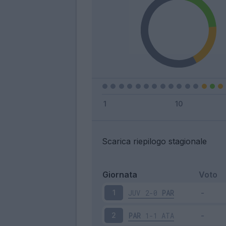
Scarica riepilogo stagionale
Giornata
Voto
JUV
2-0
PAR
1
PAR
1-1
ATA
2