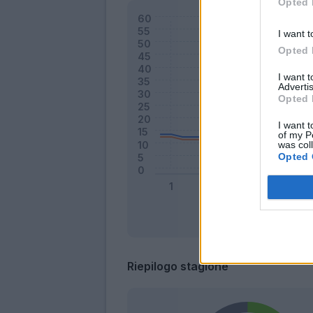
Opted 
I want t
Opted 
I want 
Advertis
Opted 
I want t
of my P
was col
Opted 
Riepilogo stagione