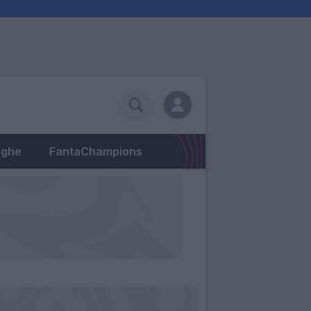
eghe
FantaChampions