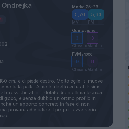
 Ondrejka
Media 25-26
5,70
5,63
MV
FM
Quotazione
3
3
002
Classic
Mantra
FVM
/ 1000
tà
9
9
Classic
Mantra
180 cm) e di piede destro. Molto agile, si muove
 volte la palla, è molto diretto ed è abilissimo
 al cross che al tiro, dotato di un'ottima tecnica
di gioco, è senza dubbio un ottimo profilo in
o anche un apporto concreto in fase di non
ama provare ad eludere il proprio avversario