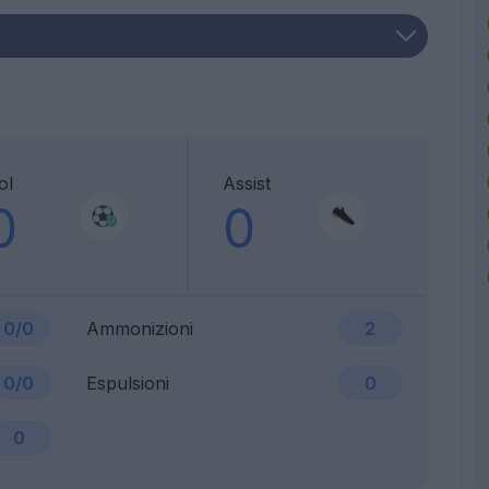
ol
Assist
0
0
0/0
Ammonizioni
2
0/0
Espulsioni
0
0