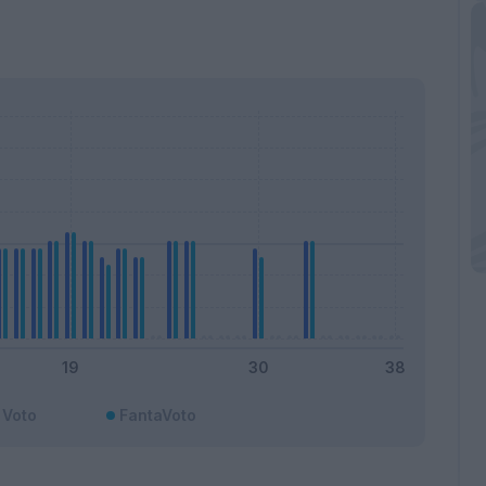
Voto
FantaVoto