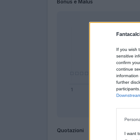
Bonus e Malus
Fantacalci
If you wish 
sensitive in
confirm you
continue se
information 
further disc
participants
Downstream 
Bonus
Persona
Quotazioni
I want t