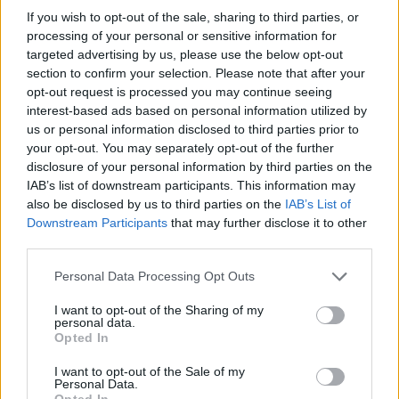
Classic
Mantra
If you wish to opt-out of the sale, sharing to third parties, or
processing of your personal or sensitive information for
targeted advertising by us, please use the below opt-out
Riepilogo stagione
section to confirm your selection. Please note that after your
opt-out request is processed you may continue seeing
interest-based ads based on personal information utilized by
Titolare
0 - 0
%
us or personal information disclosed to third parties prior to
Entrato
your opt-out. You may separately opt-out of the further
0 - 0
%
disclosure of your personal information by third parties on the
Squalificato
0 - 0
%
IAB’s list of downstream participants. This information may
also be disclosed by us to third parties on the
IAB’s List of
Infortunato
0 - 0
%
Downstream Participants
that may further disclose it to other
Inutilizzato
38 - 100
%
third parties.
Personal Data Processing Opt Outs
I want to opt-out of the Sharing of my
personal data.
Opted In
I want to opt-out of the Sale of my
Scarica riepilogo
Personal Data.
Scarica
stagionale
Opted In