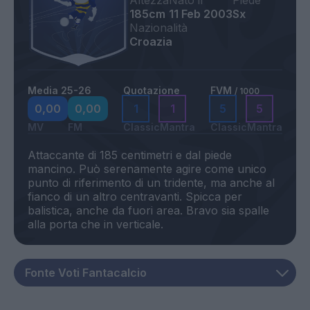
Altezza
Nato il
Piede
185cm
11 Feb 2003
Sx
Nazionalità
Croazia
Media 25-26
Quotazione
FVM
/ 1000
0,00
0,00
1
1
5
5
MV
FM
Classic
Mantra
Classic
Mantra
Attaccante di 185 centimetri e dal piede
mancino. Può serenamente agire come unico
punto di riferimento di un tridente, ma anche al
fianco di un altro centravanti. Spicca per
balistica, anche da fuori area. Bravo sia spalle