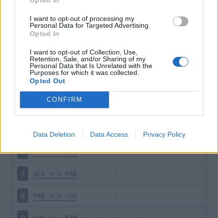
I want to opt-out of processing my
Personal Data for Targeted Advertising.
Giornata
Voto
FV
Entrato
Uscito
Bonus/Malus
Opted In
JUV
2-0
PAR
1
I want to opt-out of Collection, Use,
Retention, Sale, and/or Sharing of my
PAR
1-1
ATA
2
Personal Data that Is Unrelated with the
Purposes for which it was collected.
Opted Out
CAG
2-0
PAR
3
CONFIRM
CRE
0-0
PAR
4
PAR
2-1
TOR
5
Data Deletion
Data Access
Privacy Policy
PAR
0-1
LEC
6
GEN
0-0
PAR
7
PAR
0-0
COM
8
ROM
2-1
PAR
9