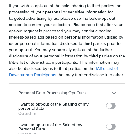
Classic
Mantra
If you wish to opt-out of the sale, sharing to third parties, or
processing of your personal or sensitive information for
targeted advertising by us, please use the below opt-out
Riepilogo stagione
section to confirm your selection. Please note that after your
opt-out request is processed you may continue seeing
interest-based ads based on personal information utilized by
Titolare
22 - 57
%
us or personal information disclosed to third parties prior to
Entrato
your opt-out. You may separately opt-out of the further
7 - 18
%
disclosure of your personal information by third parties on the
Squalificato
0 - 0
%
IAB’s list of downstream participants. This information may
also be disclosed by us to third parties on the
IAB’s List of
Infortunato
0 - 0
%
Downstream Participants
that may further disclose it to other
Inutilizzato
9 - 23
%
third parties.
Personal Data Processing Opt Outs
I want to opt-out of the Sharing of my
personal data.
Opted In
I want to opt-out of the Sale of my
Scarica riepilogo
Personal Data.
Scarica
stagionale
Opted In