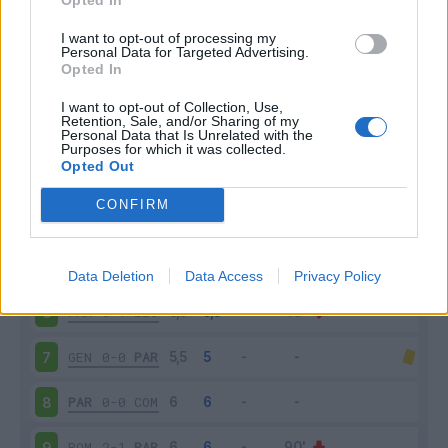
I want to opt-out of processing my
Personal Data for Targeted Advertising.
Giornata
Voto
FV
Entrato
Uscito
Bonus/Malus
Opted In
JUV
2-0
PAR
1
I want to opt-out of Collection, Use,
Retention, Sale, and/or Sharing of my
PAR
1-1
ATA
2
Personal Data that Is Unrelated with the
Purposes for which it was collected.
Opted Out
CAG
2-0
PAR
3
CONFIRM
CRE
0-0
PAR
4
PAR
2-1
TOR
5
Data Deletion
Data Access
Privacy Policy
PAR
0-1
LEC
6
GEN
0-0
PAR
7
PAR
0-0
COM
8
ROM
2-1
PAR
9