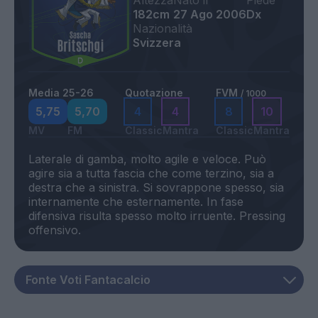
Altezza
Nato il
Piede
182cm
27 Ago 2006
Dx
Nazionalità
Svizzera
Media 25-26
Quotazione
FVM
/ 1000
5,75
5,70
4
4
8
10
MV
FM
Classic
Mantra
Classic
Mantra
Laterale di gamba, molto agile e veloce. Può
agire sia a tutta fascia che come terzino, sia a
destra che a sinistra. Si sovrappone spesso, sia
internamente che esternamente. In fase
difensiva risulta spesso molto irruente. Pressing