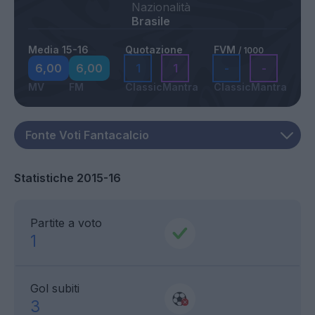
Nazionalità
Brasile
Media 15-16
Quotazione
FVM
/ 1000
6,00
6,00
1
1
-
-
MV
FM
Classic
Mantra
Classic
Mantra
Statistiche 2015-16
Partite a voto
1
Gol subiti
3