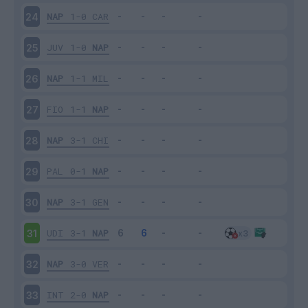
NAP
1-0
CAR
24
JUV
1-0
NAP
25
NAP
1-1
MIL
26
FIO
1-1
NAP
27
NAP
3-1
CHI
28
PAL
0-1
NAP
29
NAP
3-1
GEN
30
UDI
3-1
NAP
31
NAP
3-0
VER
32
INT
2-0
NAP
33