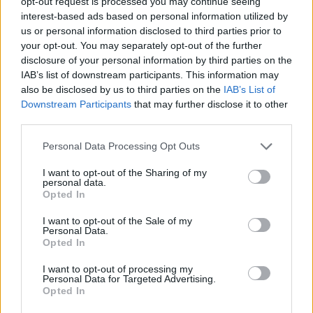
opt-out request is processed you may continue seeing
interest-based ads based on personal information utilized by
Infortunato
0 - 0
%
us or personal information disclosed to third parties prior to
Inutilizzato
37 - 97
%
your opt-out. You may separately opt-out of the further
disclosure of your personal information by third parties on the
IAB’s list of downstream participants. This information may
also be disclosed by us to third parties on the
IAB’s List of
Downstream Participants
that may further disclose it to other
third parties.
Personal Data Processing Opt Outs
Scarica riepilogo
Scarica
stagionale
I want to opt-out of the Sharing of my
personal data.
Opted In
Giornata
Voto
FV
Entrato
Uscito
Bonus/Malus
I want to opt-out of the Sale of my
Personal Data.
SAS
4-1
NAP
1
Opted In
NAP
3-4
SAM
2
I want to opt-out of processing my
Personal Data for Targeted Advertising.
Opted In
EMP
2-2
NAP
3