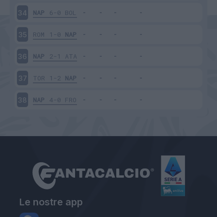
NAP
6-0
BOL
34
ROM
1-0
NAP
35
NAP
2-1
ATA
36
TOR
1-2
NAP
37
NAP
4-0
FRO
38
Le nostre app