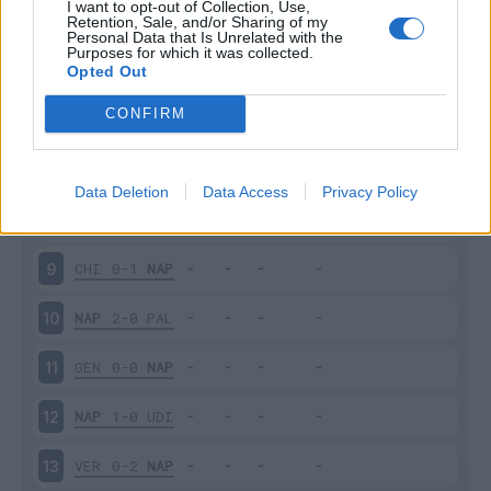
I want to opt-out of Collection, Use,
NAP
5-0
LAZ
4
Retention, Sale, and/or Sharing of my
Personal Data that Is Unrelated with the
Purposes for which it was collected.
CAR
0-0
NAP
5
Opted Out
CONFIRM
NAP
2-1
JUV
6
MIL
0-4
NAP
7
Data Deletion
Data Access
Privacy Policy
NAP
2-1
FIO
8
CHI
0-1
NAP
9
NAP
2-0
PAL
10
GEN
0-0
NAP
11
NAP
1-0
UDI
12
VER
0-2
NAP
13