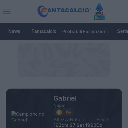
Probabili Formazioni
News
Fantacalcio
Seri
Gabriel
Napoli
Altezza
Nato il
Piede
193cm
27 Set 1992
Dx