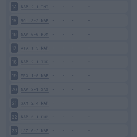
NAP
2-1
INT
14
BOL
3-2
NAP
15
NAP
0-0
ROM
16
ATA
1-3
NAP
17
NAP
2-1
TOR
18
FRO
1-5
NAP
19
NAP
3-1
SAS
20
SAM
2-4
NAP
21
NAP
5-1
EMP
22
LAZ
0-2
NAP
23