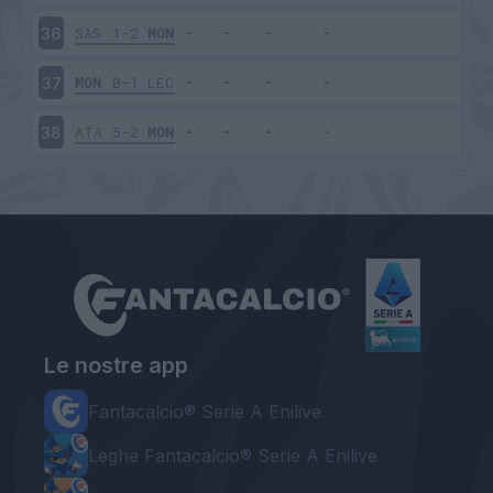
SAS
1-2
MON
36
MON
0-1
LEC
37
ATA
5-2
MON
38
Le nostre app
Fantacalcio® Serie A Enilive
Leghe Fantacalcio® Serie A Enilive