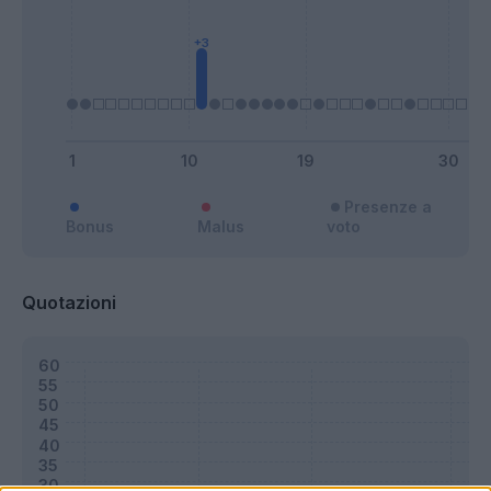
Presenze a
Bonus
Malus
voto
Quotazioni