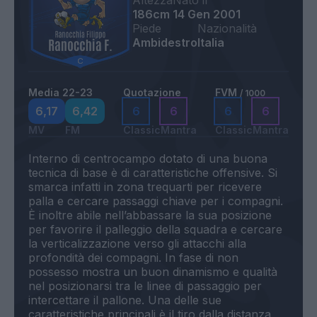
Altezza
Nato il
186cm
14 Gen 2001
Piede
Nazionalità
Ambidestro
Italia
Media 22-23
Quotazione
FVM
/ 1000
6,17
6,42
6
6
6
6
MV
FM
Classic
Mantra
Classic
Mantra
Interno di centrocampo dotato di una buona
tecnica di base è di caratteristiche offensive. Si
smarca infatti in zona trequarti per ricevere
palla e cercare passaggi chiave per i compagni.
È inoltre abile nell’abbassare la sua posizione
per favorire il palleggio della squadra e cercare
la verticalizzazione verso gli attacchi alla
profondità dei compagni. In fase di non
possesso mostra un buon dinamismo e qualità
nel posizionarsi tra le linee di passaggio per
intercettare il pallone. Una delle sue
caratteristiche principali è il tiro dalla distanza,