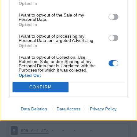
Opted In
I want to opt-out of the Sale of my
Personal Data.
Opted In
I want to opt-out of processing my
Personal Data for Targeted Advertising.
Scarica riepilogo
Scarica
Opted In
stagionale
I want to opt-out of Collection, Use,
Retention, Sale, and/or Sharing of my
Giornata
Voto
FV
Entrato
Uscito
Bonus/Malus
Personal Data that Is Unrelated with the
Purposes for which it was collected.
Opted Out
MON
1-2
TOR
1
CONFIRM
NAP
4-0
MON
2
MON
1-2
UDI
3
Data Deletion
Data Access
Privacy Policy
ROM
3-0
MON
4
MON
0-2
ATA
5