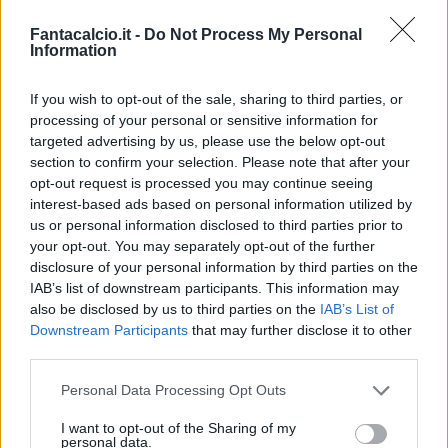
Fantacalcio.it -
Do Not Process My Personal
Information
If you wish to opt-out of the sale, sharing to third parties, or
processing of your personal or sensitive information for
targeted advertising by us, please use the below opt-out
section to confirm your selection. Please note that after your
Classic
Mantra
opt-out request is processed you may continue seeing
interest-based ads based on personal information utilized by
us or personal information disclosed to third parties prior to
Riepilogo stagione
your opt-out. You may separately opt-out of the further
disclosure of your personal information by third parties on the
IAB’s list of downstream participants. This information may
Titolare
5 - 13
%
also be disclosed by us to third parties on the
IAB’s List of
Entrato
9 - 23
%
Downstream Participants
that may further disclose it to other
third parties.
Squalificato
0 - 0
%
Infortunato
0 - 0
%
Personal Data Processing Opt Outs
Inutilizzato
24 - 63
%
I want to opt-out of the Sharing of my
personal data.