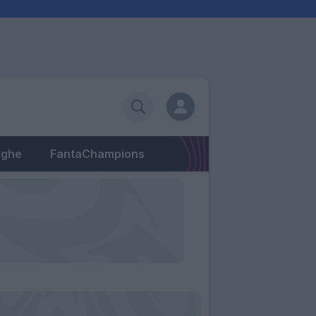
eghe
FantaChampions