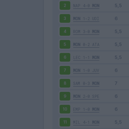
NAP
4-0
MON
2
MON
1-2
UDI
3
ROM
3-0
MON
4
MON
0-2
ATA
5
LEC
1-1
MON
6
MON
1-0
JUV
7
SAM
0-3
MON
8
MON
2-0
SPE
9
EMP
1-0
MON
10
MIL
4-1
MON
11