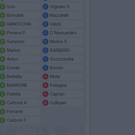
Izzo
Vignato S.
Birindelli
Mazzitelli
RANOCCHIA
Valoti
Pereira P.
D'Alessandro
Sampirisi
Molina S.
Marlon
BARBERIS
Antov
Scozzarella
Donati
Bondo
Bettella
Mota
MARRONE
Petagna
Paletta
Caprari
Carboni A.
Gytkjaer
Ferrarini
Carboni F.