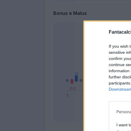
Bonus e Malus
Fantacalci
If you wish 
sensitive in
confirm you
continue se
information 
further disc
participants
Downstream 
Persona
Bonus
I want t