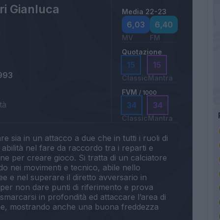
ri Gianluca
Media 22-23
6,03
6,40
MV
FM
Quotazione
15
15
993
Classic
Mantra
FVM
/ 1000
tà
34
34
Classic
Mantra
sia in un attacco a due che in tutti i ruoli di
abilità nel fare da raccordo tra i reparti e
ne per creare gioco. Si tratta di un calciatore
ido nei movimenti e tecnico, abile nello
ee e nel superare il diretto avversario in
i per non dare punti di riferimento e prova
a smarcarsi in profondità ed attaccare l’area di
ene, mostrando anche una buona freddezza