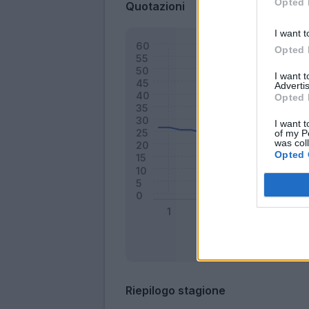
Opted 
Quotazioni
I want t
Opted 
I want 
Advertis
Opted 
I want t
of my P
was col
Opted 
Riepilogo stagione