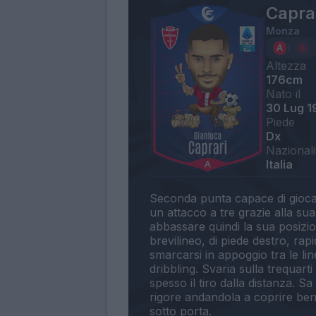
Capra
Monza
Altezza
176cm
Nato il
30 Lug 1
Piede
Dx
Nazionali
Italia
Seconda punta capace di giocare 
un attacco a tre grazie alla sua 
abbassare quindi la sua posizio
brevilineo, di piede destro, rap
smarcarsi in appoggio tra le lin
dribbling. Svaria sulla trequart
spesso il tiro dalla distanza. S
rigore andandola a coprire b