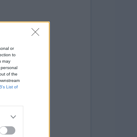
sonal or
ection to
ou may
 personal
out of the
 downstream
B’s List of