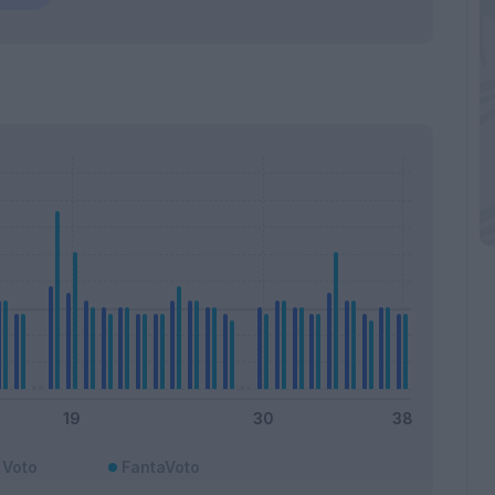
Voto
FantaVoto