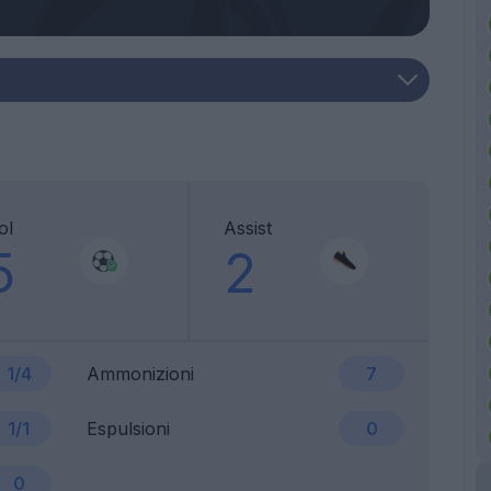
ol
Assist
5
2
1/4
Ammonizioni
7
1/1
Espulsioni
0
0