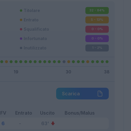
Titolare
32 - 84
%
Entrato
5 - 13
%
Squalificato
0 - 0
%
Infortunato
0 - 0
%
Inutilizzato
1 - 2
%
Scarica
FV
Entrato
Uscito
Bonus/Malus