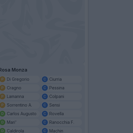
Rosa Monza
Di Gregorio
Ciurria
Cragno
Pessina
Lamanna
Colpani
Sorrentino A.
Sensi
Carlos Augusto
Rovella
Mari'
Ranocchia F.
Caldirola
Machin