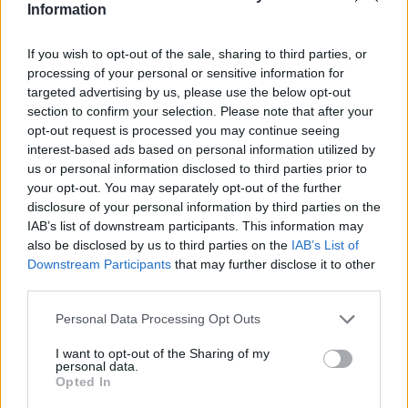
Information
If you wish to opt-out of the sale, sharing to third parties, or
processing of your personal or sensitive information for
Classic
Mantra
targeted advertising by us, please use the below opt-out
section to confirm your selection. Please note that after your
opt-out request is processed you may continue seeing
Riepilogo stagione
interest-based ads based on personal information utilized by
us or personal information disclosed to third parties prior to
your opt-out. You may separately opt-out of the further
Titolare
10 - 26
%
disclosure of your personal information by third parties on the
Entrato
17 - 44
%
IAB’s list of downstream participants. This information may
also be disclosed by us to third parties on the
IAB’s List of
Squalificato
0 - 0
%
Downstream Participants
that may further disclose it to other
Infortunato
0 - 0
%
third parties.
Inutilizzato
11 - 28
%
Personal Data Processing Opt Outs
I want to opt-out of the Sharing of my
personal data.
Opted In