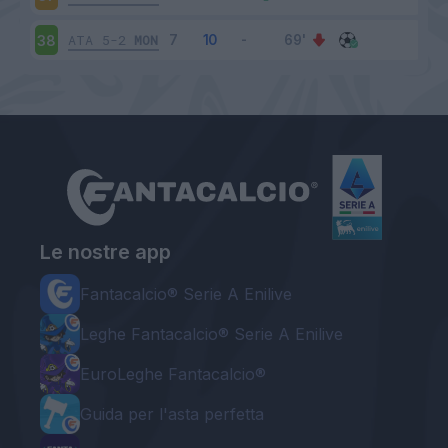
ATA
5-2
MON
38
Le nostre app
Fantacalcio® Serie A Enilive
Leghe Fantacalcio® Serie A Enilive
EuroLeghe Fantacalcio®
Guida per l'asta perfetta