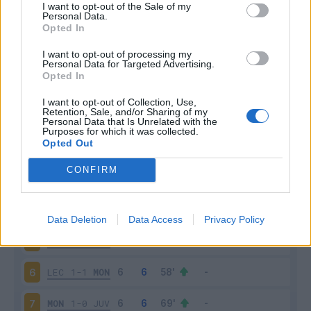
I want to opt-out of the Sale of my
Personal Data.
Opted In
Scarica riepilogo
Scarica
stagionale
I want to opt-out of processing my
Personal Data for Targeted Advertising.
Opted In
Giornata
Voto
FV
Entrato
Uscito
Bonus/Malus
I want to opt-out of Collection, Use,
Retention, Sale, and/or Sharing of my
MON
1-2
TOR
1
Personal Data that Is Unrelated with the
Purposes for which it was collected.
Opted Out
NAP
4-0
MON
2
CONFIRM
MON
1-2
UDI
3
ROM
3-0
MON
4
Data Deletion
Data Access
Privacy Policy
MON
0-2
ATA
5
LEC
1-1
MON
6
MON
1-0
JUV
7