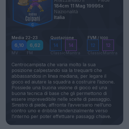
Altezza
Nato il
Piede
184cm
11 Mag 1999
Sx
Nazionalità
Italia
Media 22-23
Quotazione
FVM
/ 1000
6,10
6,62
14
14
12
12
MV
FM
Classic
Mantra
Classic
Mantra
Centrocampista che varia molto la sua
posizione calpestando sia la trequarti che
abbassandosi in linea mediana, per legare il
gioco ed aiutare la squadra a costruire l’azione.
Possiede una buona visione di gioco ed una
buona tecnica di base che gli permettono di
essere imprevedibile nelle scelte di passaggio.
Sinistro di piede, affronta l’avversario nell’uno
contro uno e dribbla tendenzialmente verso