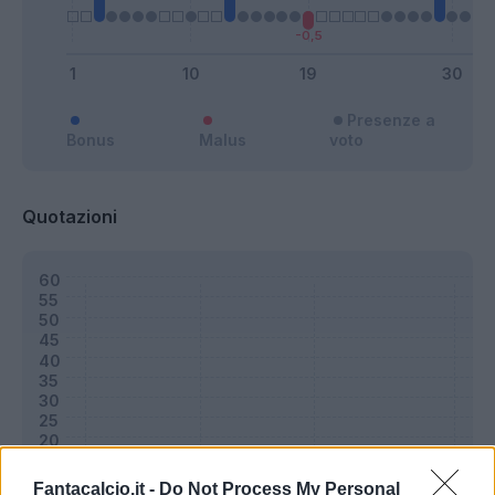
Presenze a
Bonus
Malus
voto
Quotazioni
Fantacalcio.it -
Do Not Process My Personal