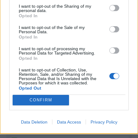
I want to opt-out of the Sharing of my
Infortunato
0 - 0
%
personal data.
Opted In
Inutilizzato
4 - 10
%
I want to opt-out of the Sale of my
Personal Data.
Opted In
I want to opt-out of processing my
Personal Data for Targeted Advertising.
Opted In
Scarica riepilogo
I want to opt-out of Collection, Use,
Scarica
stagionale
Retention, Sale, and/or Sharing of my
Personal Data that Is Unrelated with the
Purposes for which it was collected.
Opted Out
Giornata
Voto
FV
Entrato
Uscito
Bonus/Malus
CONFIRM
MIL
2-2
TOR
1
PAR
2-1
MIL
2
Data Deletion
Data Access
Privacy Policy
LAZ
2-2
MIL
3