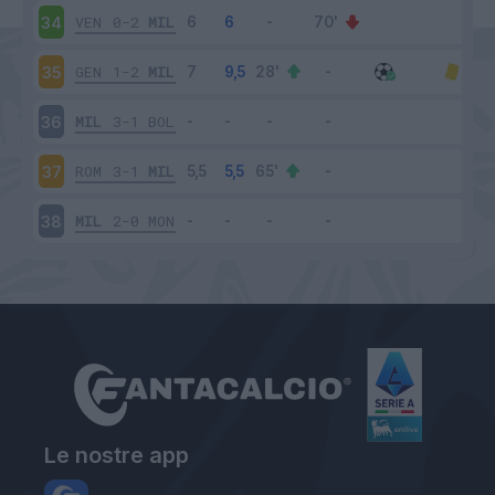
VEN
0-2
MIL
34
GEN
1-2
MIL
35
MIL
3-1
BOL
36
ROM
3-1
MIL
37
MIL
2-0
MON
38
Le nostre app