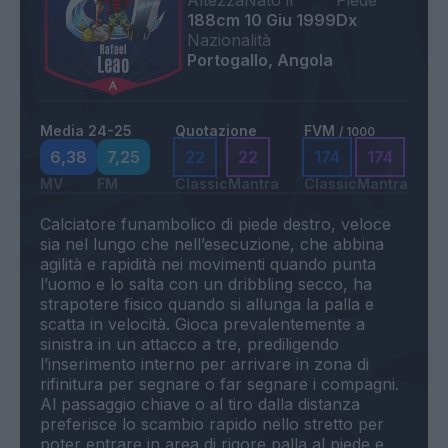
Altezza
Nato il
Piede
188cm
10 Giu 1999
Dx
Nazionalità
Portogallo, Angola
Media 24-25
Quotazione
FVM
/ 1000
6,38
7,25
22
22
174
174
MV
FM
Classic
Mantra
Classic
Mantra
Calciatore funambolico di piede destro, veloce
sia nel lungo che nell’esecuzione, che abbina
agilità e rapidità nei movimenti quando punta
l’uomo e lo salta con un dribbling secco, ha
strapotere fisico quando si allunga la palla e
scatta in velocità. Gioca prevalentemente a
sinistra in un attacco a tre, prediligendo
l’inserimento interno per arrivare in zona di
rifinitura per segnare o far segnare i compagni.
Al passaggio chiave o al tiro dalla distanza
preferisce lo scambio rapido nello stretto per
poter entrare in area di rigore palla al piede e