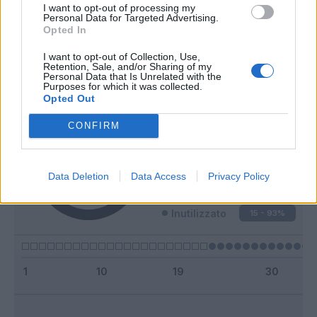
I want to opt-out of processing my
Personal Data for Targeted Advertising.
Opted In
Classic
Mantra
I want to opt-out of Collection, Use,
Retention, Sale, and/or Sharing of my
Personal Data that Is Unrelated with the
Riepilogo stagione
Purposes for which it was collected.
Opted Out
Titolare
0 - 0
%
CONFIRM
Entrato
1 - 6
%
Squalificato
0 - 0
%
Data Deletion
Data Access
Privacy Policy
Infortunato
0 - 0
%
Inutilizzato
15 - 93
%