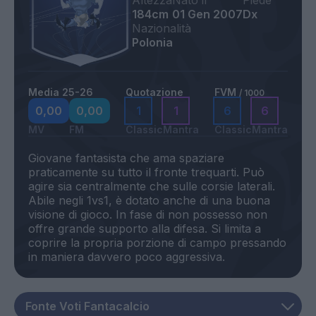
Altezza
Nato il
Piede
184cm
01 Gen 2007
Dx
Nazionalità
Polonia
Media 25-26
Quotazione
FVM
/ 1000
0,00
0,00
1
1
6
6
MV
FM
Classic
Mantra
Classic
Mantra
Giovane fantasista che ama spaziare
praticamente su tutto il fronte trequarti. Può
agire sia centralmente che sulle corsie laterali.
Abile negli 1vs1, è dotato anche di una buona
visione di gioco. In fase di non possesso non
offre grande supporto alla difesa. Si limita a
coprire la propria porzione di campo pressando