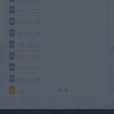
LAZ
1-1
PAR
31
FIO
1-0
LAZ
32
NAP
0-2
LAZ
33
LAZ
3-3
UDI
34
CRE
1-2
LAZ
35
LAZ
0-3
INT
36
ROM
2-0
LAZ
37
LAZ
2-1
PIS
38