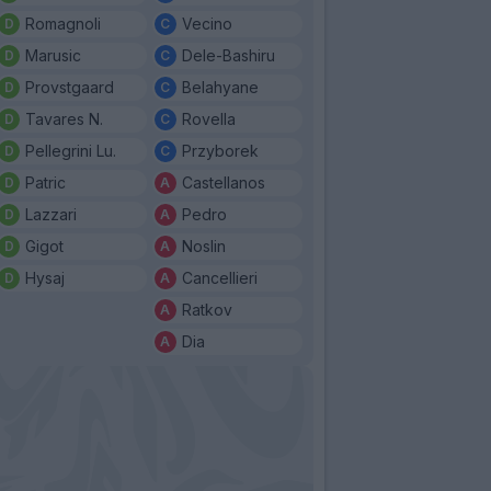
Romagnoli
Vecino
Marusic
Dele-Bashiru
Provstgaard
Belahyane
Tavares N.
Rovella
Pellegrini Lu.
Przyborek
Patric
Castellanos
Lazzari
Pedro
Gigot
Noslin
Hysaj
Cancellieri
Ratkov
Dia