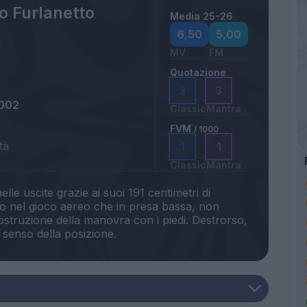
o Furlanetto
Media 25-26
6,50
5,00
MV
FM
Quotazione
3
3
2002
Classic
Mantra
FVM
/ 1000
tà
1
1
Classic
Mantra
le uscite grazie ai suoi 191 centimetri di
to nel gioco aereo che in presa bassa, non
costruzione della manovra con i piedi. Destrorso,