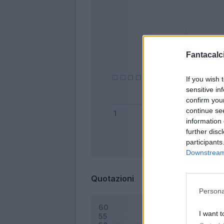
Fantacalci
If you wish 
sensitive in
confirm you
continue se
information 
further disc
participants
Bonus
Downstream 
Quotazioni
Persona
I want t