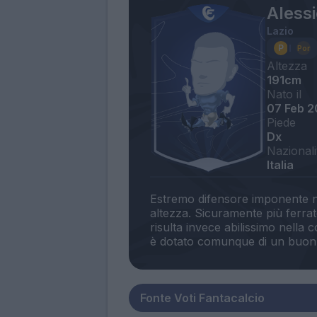
Alessi
Lazio
Altezza
191cm
Nato il
07 Feb 
Piede
Dx
Nazionali
Italia
Estremo difensore imponente nel
altezza. Sicuramente più ferra
risulta invece abilissimo nella 