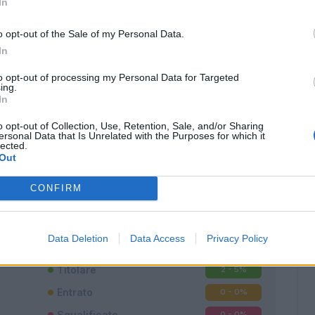
In
o opt-out of the Sale of my Personal Data.
In
to opt-out of processing my Personal Data for Targeted
ing.
In
o opt-out of Collection, Use, Retention, Sale, and/or Sharing
ersonal Data that Is Unrelated with the Purposes for which it
lected.
Out
Classic
Mantra
CONFIRM
Data Deletion
Data Access
Privacy Policy
Titolare
2 - 5
%
Entrato
0 - 0
%
Squalificato
0 - 0
%