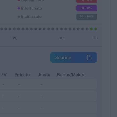
Infortunato
0 - 0
%
Inutilizzato
36 - 94
%
Scarica
FV
Entrato
Uscito
Bonus/Malus