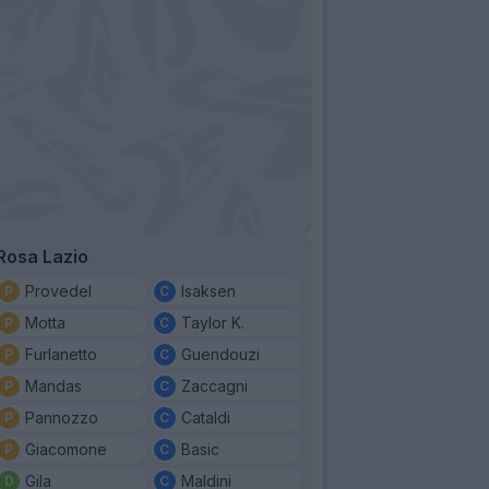
Rosa Lazio
Provedel
Isaksen
Motta
Taylor K.
Furlanetto
Guendouzi
Mandas
Zaccagni
Pannozzo
Cataldi
Giacomone
Basic
Gila
Maldini