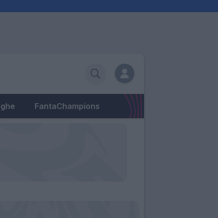
eghe
FantaChampions