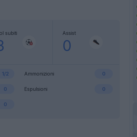
l subiti
Assist
3
0
1/2
Ammonizioni
0
0
Espulsioni
0
0