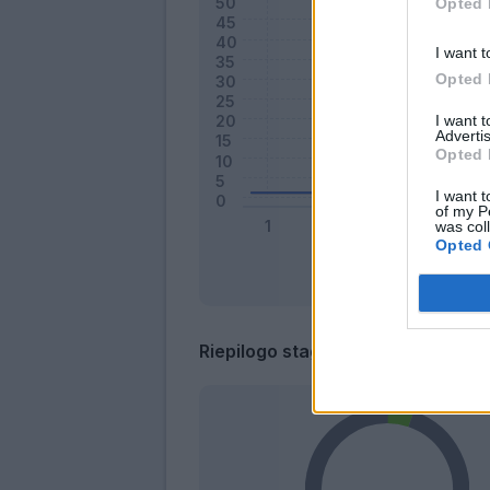
Opted 
I want t
Opted 
I want 
Advertis
Opted 
I want t
of my P
was col
Opted 
Riepilogo stagione