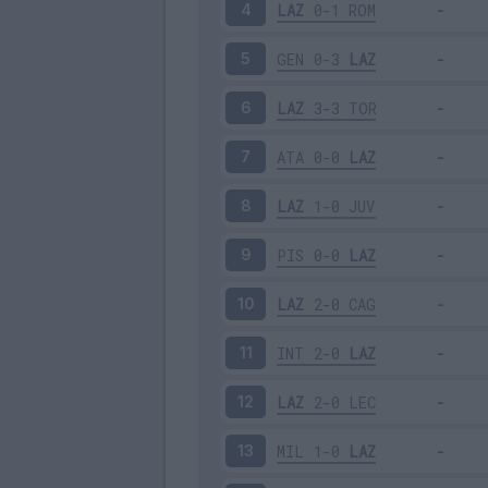
LAZ
0-1
ROM
4
GEN
0-3
LAZ
5
LAZ
3-3
TOR
6
ATA
0-0
LAZ
7
LAZ
1-0
JUV
8
PIS
0-0
LAZ
9
LAZ
2-0
CAG
10
INT
2-0
LAZ
11
LAZ
2-0
LEC
12
MIL
1-0
LAZ
13