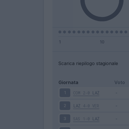
Scarica riepilogo stagionale
Giornata
Voto
COM
2-0
LAZ
1
LAZ
4-0
VER
2
SAS
1-0
LAZ
3