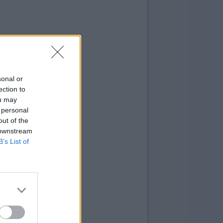
sonal or
ection to
ou may
 personal
out of the
 downstream
B’s List of