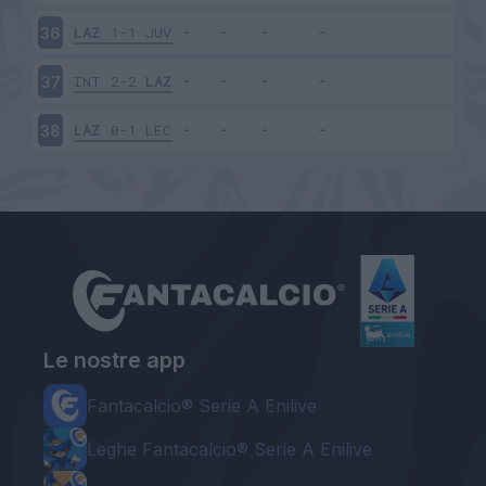
LAZ
1-1
JUV
36
INT
2-2
LAZ
37
LAZ
0-1
LEC
38
Le nostre app
Fantacalcio® Serie A Enilive
Leghe Fantacalcio® Serie A Enilive