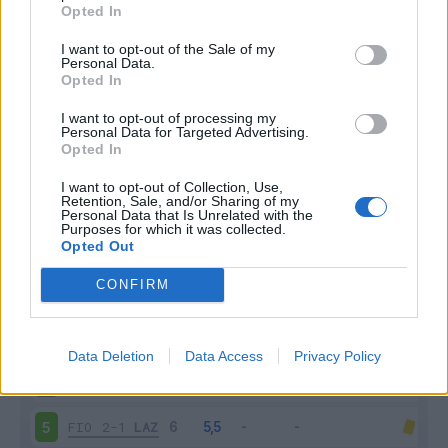
Opted In
I want to opt-out of the Sale of my
Personal Data.
Opted In
I want to opt-out of processing my
Personal Data for Targeted Advertising.
Scarica riepilogo
Scarica
Opted In
stagionale
I want to opt-out of Collection, Use,
Retention, Sale, and/or Sharing of my
Giornata
Voto
FV
Entrato
Uscito
Bonus/Malus
Personal Data that Is Unrelated with the
Purposes for which it was collected.
Opted Out
LAZ
3-1
VEN
1
CONFIRM
UDI
2-1
LAZ
2
LAZ
2-2
MIL
3
Data Deletion
Data Access
Privacy Policy
LAZ
2-1
VER
4
FIO
2-1
LAZ
5