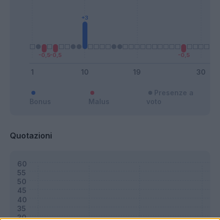
Presenze a
Bonus
Malus
voto
Quotazioni