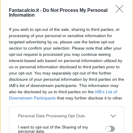
Fantacalcio.it -
Do Not Process My Personal
Information
If you wish to opt-out of the sale, sharing to third parties, or
processing of your personal or sensitive information for
targeted advertising by us, please use the below opt-out
section to confirm your selection. Please note that after your
Classic
Mantra
opt-out request is processed you may continue seeing
interest-based ads based on personal information utilized by
us or personal information disclosed to third parties prior to
Riepilogo stagione
your opt-out. You may separately opt-out of the further
disclosure of your personal information by third parties on the
IAB’s list of downstream participants. This information may
Titolare
5 - 13
%
also be disclosed by us to third parties on the
IAB’s List of
Entrato
5 - 13
%
Downstream Participants
that may further disclose it to other
third parties.
Squalificato
0 - 0
%
Infortunato
0 - 0
%
Personal Data Processing Opt Outs
Inutilizzato
28 - 73
%
I want to opt-out of the Sharing of my
personal data.