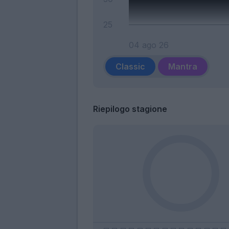
25
04 ago 26
Classic
Mantra
Riepilogo stagione