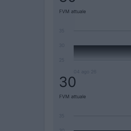
FVM attuale
35
30
25
04 ago 26
30
FVM attuale
35
30