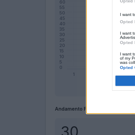
Opted 
I want t
Opted 
I want 
Advertis
Opted 
I want t
of my P
was col
Opted 
Andamento FantaValore di Merca
30