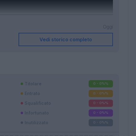
Oggi
Vedi storico completo
Titolare
0 - 0%
%
Entrato
0 - 0%
%
Squalificato
0 - 0%
%
Infortunato
0 - 0%
%
Inutilizzato
0 - 0%
%