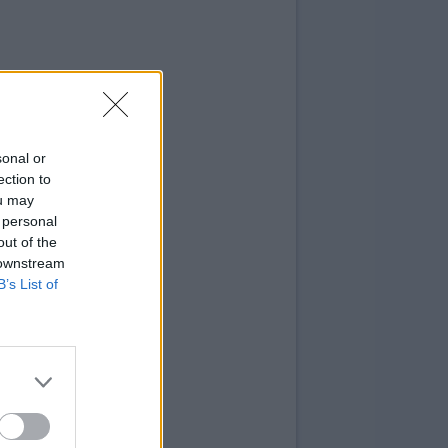
sonal or
ection to
ou may
 personal
out of the
 downstream
B’s List of