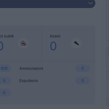
l subiti
Assist
0
0
0/0
Ammonizioni
0
0
Espulsioni
0
0