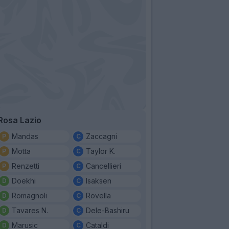
Rosa Lazio
Mandas
Zaccagni
Motta
Taylor K.
Renzetti
Cancellieri
Doekhi
Isaksen
Romagnoli
Rovella
Tavares N.
Dele-Bashiru
Marusic
Cataldi