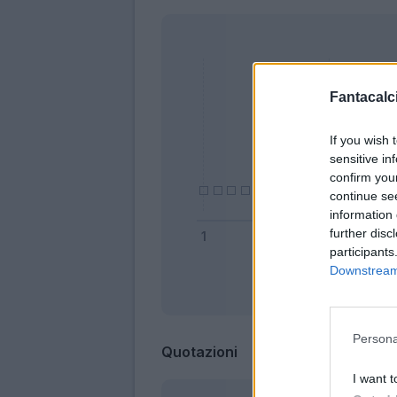
Fantacalci
If you wish 
sensitive in
confirm you
continue se
information 
further disc
participants
Downstream 
Bonus
Persona
Quotazioni
I want t