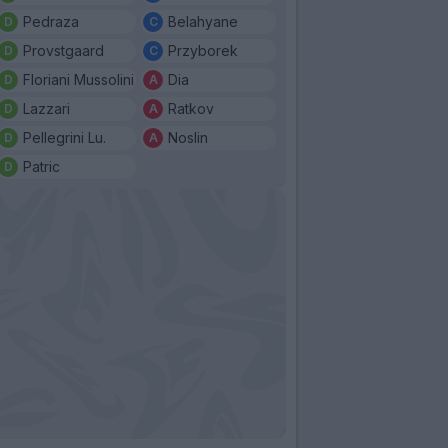
Pedraza
Belahyane
Provstgaard
Przyborek
Floriani Mussolini
Dia
Lazzari
Ratkov
Pellegrini Lu.
Noslin
Patric