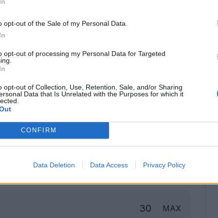
In
o opt-out of the Sale of my Personal Data.
In
to opt-out of processing my Personal Data for Targeted
ing.
In
o opt-out of Collection, Use, Retention, Sale, and/or Sharing
ersonal Data that Is Unrelated with the Purposes for which it
lected.
Out
CONFIRM
Classic
Mantra
Data Deletion
Data Access
Privacy Policy
to
30
MAX