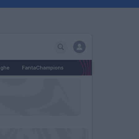
eghe
FantaChampions