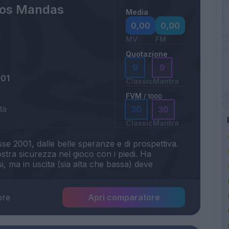
tos Mandas
Media
0,00
0,00
MV
FM
Quotazione
9
9
001
Classic
Mantra
FVM
/ 1000
tà
30
30
Classic
Mantra
e 2001, dalle belle speranze e di prospettiva.
tra sicurezza nel gioco con i piedi. Ha
si, ma in uscita (sia alta che bassa) deve
ore
Apri comparatore