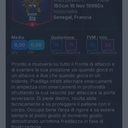
Altezza
Nato il
Piede
180cm
16 Nov 1996
Dx
Nazionalità
Senegal, Francia
Media
Quotazione
FVM
/ 1000
0,00
0,00
10
11
31
33
MV
FM
Classic
Mantra
Classic
Mantra
Pronto a muoversi su tutto il fronte di attacco e
di svariare la sua posizione sia quando gioca in
un attacco a due che quando gioca in un
tridente. Predilige infatti alternare smarcamenti
in ampiezza con smarcamenti in profondità
sfruttando la sua velocità per attaccare la porta
avversaria. Di piede destro, risulta abile
tecnicamente e sa proteggere il pallone con il
corpo. Occupa bene l’area di rigore e sa essere
sempre al posto giusto al momento giusto
dimostrando un’ottima freddezza in fase di