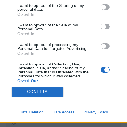
I want to opt-out of the Sharing of my
personal data.
Opted In
I want to opt-out of the Sale of my
Personal Data.
Opted In
I want to opt-out of processing my
Personal Data for Targeted Advertising.
Opted In
Classic
Mantra
I want to opt-out of Collection, Use,
Retention, Sale, and/or Sharing of my
Personal Data that Is Unrelated with the
Purposes for which it was collected.
Andamento FantaValore di Mercato
Opted Out
CONFIRM
33
33
MAX
33
MIN
FVM attuale
Data Deletion
Data Access
Privacy Policy
38