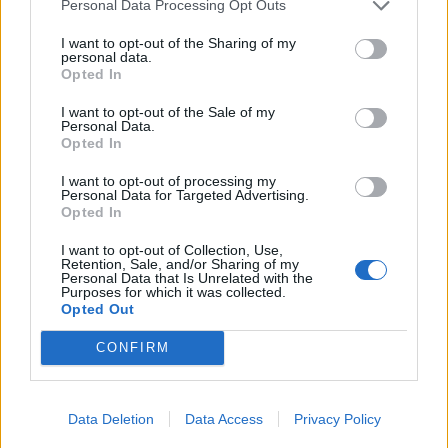
Personal Data Processing Opt Outs
I want to opt-out of the Sharing of my
personal data.
Opted In
I want to opt-out of the Sale of my
Personal Data.
Opted In
I want to opt-out of processing my
Personal Data for Targeted Advertising.
Opted In
Classic
Mantra
I want to opt-out of Collection, Use,
Retention, Sale, and/or Sharing of my
Personal Data that Is Unrelated with the
Purposes for which it was collected.
Andamento FantaValore di Mercato
Opted Out
CONFIRM
8
8
MAX
8
MIN
FVM attuale
Data Deletion
Data Access
Privacy Policy