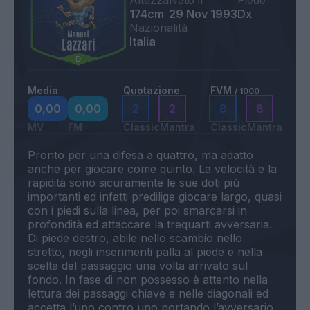
Altezza
Nato il
Piede
174cm
29 Nov 1993
Dx
Nazionalità
Italia
Media
Quotazione
FVM
/ 1000
0,00
0,00
2
2
8
8
MV
FM
Classic
Mantra
Classic
Mantra
Pronto per una difesa a quattro, ma adatto
anche per giocare come quinto. La velocità e la
rapidità sono sicuramente le sue doti più
importanti ed infatti predilige giocare largo, quasi
con i piedi sulla linea, per poi smarcarsi in
profondità ed attaccare la trequarti avversaria.
Di piede destro, abile nello scambio nello
stretto, negli inserimenti palla al piede e nella
scelta del passaggio una volta arrivato sul
fondo. In fase di non possesso è attento nella
lettura dei passaggi chiave e nelle diagonali ed
accetta l’uno contro uno portando l’avversario