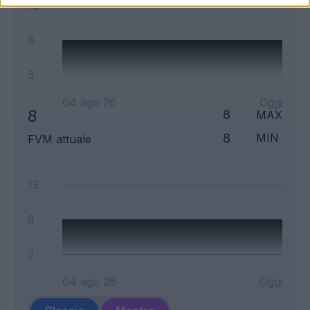
13
8
3
04 ago 26
Oggi
8
8
MAX
8
MIN
FVM attuale
13
8
3
04 ago 26
Oggi