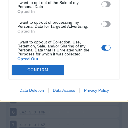
I want to opt-out of the Sale of my
Personal Data.
Opted In
Scarica riepilogo
Scarica
stagionale
I want to opt-out of processing my
Personal Data for Targeted Advertising.
Opted In
Giornata
Voto
FV
Entrato
Uscito
Bonus/Malus
I want to opt-out of Collection, Use,
Retention, Sale, and/or Sharing of my
COM
2-0
LAZ
1
Personal Data that Is Unrelated with the
Purposes for which it was collected.
Opted Out
LAZ
4-0
VER
2
CONFIRM
SAS
1-0
LAZ
3
LAZ
0-1
ROM
4
Data Deletion
Data Access
Privacy Policy
GEN
0-3
LAZ
5
LAZ
3-3
TOR
6
ATA
0-0
LAZ
7