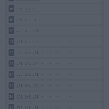
LAZ
0-2
NAP
18
LAZ
2-2
FIO
19
VER
0-1
LAZ
20
LAZ
0-3
COM
21
LEC
0-0
LAZ
22
LAZ
3-2
GEN
23
JUV
2-2
LAZ
24
LAZ
0-2
ATA
25
CAG
0-0
LAZ
26
TOR
2-0
LAZ
27