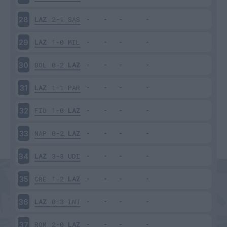
LAZ
2-1
SAS
28
LAZ
1-0
MIL
29
BOL
0-2
LAZ
30
LAZ
1-1
PAR
31
FIO
1-0
LAZ
32
NAP
0-2
LAZ
33
LAZ
3-3
UDI
34
CRE
1-2
LAZ
35
LAZ
0-3
INT
36
ROM
2-0
LAZ
37