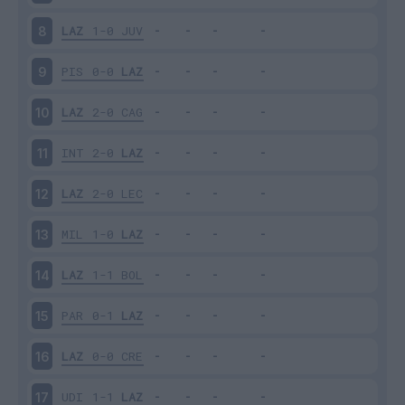
LAZ
1-0
JUV
8
PIS
0-0
LAZ
9
LAZ
2-0
CAG
10
INT
2-0
LAZ
11
LAZ
2-0
LEC
12
MIL
1-0
LAZ
13
LAZ
1-1
BOL
14
PAR
0-1
LAZ
15
LAZ
0-0
CRE
16
UDI
1-1
LAZ
17