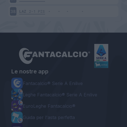
LAZ
2-1
PIS
38
Le nostre app
Fantacalcio® Serie A Enilive
Leghe Fantacalcio® Serie A Enilive
EuroLeghe Fantacalcio®
Guida per l'asta perfetta