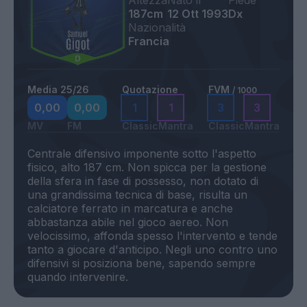
Altezza
Nato il
Piede
187cm
12 Ott 1993
Dx
Nazionalità
Francia
Media 25/26
Quotazione
FVM
/ 1000
0,00
0,00
1
1
3
3
MV
FM
Classic
Mantra
Classic
Mantra
Centrale difensivo imponente sotto l'aspetto
fisico, alto 187 cm. Non spicca per la gestione
della sfera in fase di possesso, non dotato di
una grandissima tecnica di base, risulta un
calciatore ferrato in marcatura e anche
abbastanza abile nel gioco aereo. Non
velocissimo, affonda spesso l'intervento e tende
tanto a giocare d'anticipo. Negli uno contro uno
difensivi si posiziona bene, sapendo sempre