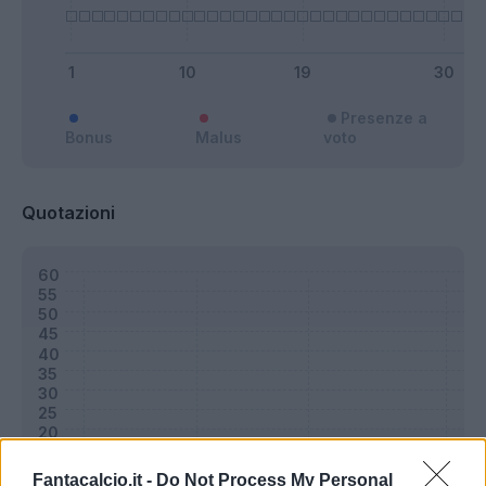
Presenze a
Bonus
Malus
voto
Quotazioni
Fantacalcio.it -
Do Not Process My Personal