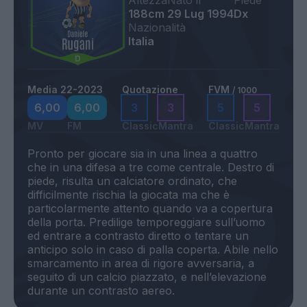
Altezza
Nato il
Piede
188cm
29 Lug 1994
Dx
Nazionalità
Italia
Media 22-2023
Quotazione
FVM
/ 1000
6,00
6,00
3
3
5
5
MV
FM
Classic
Mantra
Classic
Mantra
Pronto per giocare sia in una linea a quattro
che in una difesa a tre come centrale. Destro di
piede, risulta un calciatore ordinato, che
difficilmente rischia la giocata ma che è
particolarmente attento quando va a copertura
della porta. Predilige temporeggiare sull’uomo
ed entrare a contrasto diretto o tentare un
anticipo solo in caso di palla coperta. Abile nello
smarcamento in area di rigore avversaria, a
seguito di un calcio piazzato, e nell’elevazione