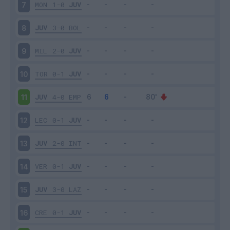
MON
1-0
JUV
7
JUV
3-0
BOL
8
MIL
2-0
JUV
9
TOR
0-1
JUV
10
JUV
4-0
EMP
11
LEC
0-1
JUV
12
JUV
2-0
INT
13
VER
0-1
JUV
14
JUV
3-0
LAZ
15
CRE
0-1
JUV
16