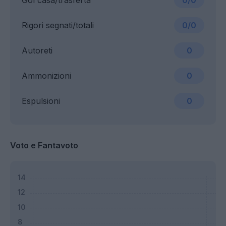
Gol casa/trasferta
0/0
Rigori segnati/totali
0/0
Autoreti
0
Ammonizioni
0
Espulsioni
0
Voto e Fantavoto