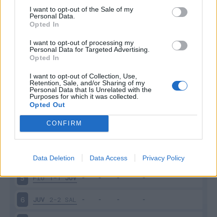
I want to opt-out of the Sale of my
Personal Data.
Opted In
Scarica riepilogo
Scarica
I want to opt-out of processing my
stagionale
Personal Data for Targeted Advertising.
Opted In
Giornata
Voto
FV
Entrato
Uscito
Bonus/Malus
I want to opt-out of Collection, Use,
Retention, Sale, and/or Sharing of my
Personal Data that Is Unrelated with the
JUV
3-0
SAS
1
Purposes for which it was collected.
Opted Out
SAM
0-0
JUV
2
CONFIRM
JUV
1-1
ROM
3
JUV
2-0
SPE
4
Data Deletion
Data Access
Privacy Policy
FIO
1-1
JUV
5
JUV
2-2
SAL
6