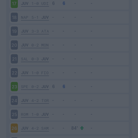
JUV
1-0
UDI
17
NAP
5-1
JUV
18
JUV
3-3
ATA
19
JUV
0-2
MON
20
SAL
0-3
JUV
21
JUV
1-0
FIO
22
SPE
0-2
JUV
23
JUV
4-2
TOR
24
ROM
1-0
JUV
25
JUV
4-2
SAM
26