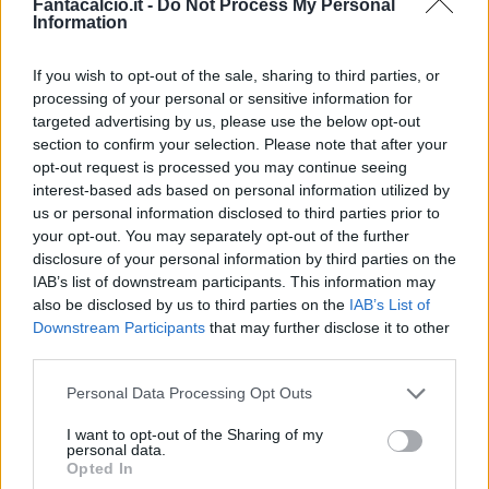
Fantacalcio.it -
Do Not Process My Personal
Information
If you wish to opt-out of the sale, sharing to third parties, or
processing of your personal or sensitive information for
Classic
Mantra
targeted advertising by us, please use the below opt-out
section to confirm your selection. Please note that after your
opt-out request is processed you may continue seeing
interest-based ads based on personal information utilized by
Riepilogo stagione
us or personal information disclosed to third parties prior to
your opt-out. You may separately opt-out of the further
Titolare
6 - 15
%
disclosure of your personal information by third parties on the
IAB’s list of downstream participants. This information may
Entrato
3 - 7
%
also be disclosed by us to third parties on the
IAB’s List of
Squalificato
0 - 0
%
Downstream Participants
that may further disclose it to other
third parties.
Infortunato
0 - 0
%
Personal Data Processing Opt Outs
Inutilizzato
29 - 76
%
I want to opt-out of the Sharing of my
personal data.
Opted In