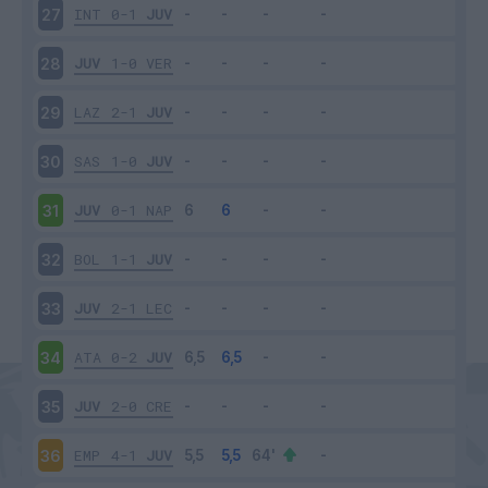
INT
0-1
JUV
27
JUV
1-0
VER
28
LAZ
2-1
JUV
29
SAS
1-0
JUV
30
JUV
0-1
NAP
31
BOL
1-1
JUV
32
JUV
2-1
LEC
33
ATA
0-2
JUV
34
JUV
2-0
CRE
35
EMP
4-1
JUV
36