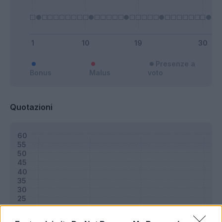
Presenze a
Bonus
Malus
voto
Quotazioni