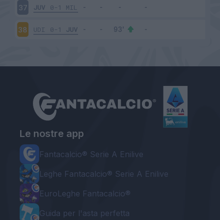
JUV
0-1
MIL
37
UDI
0-1
JUV
38
Le nostre app
Fantacalcio® Serie A Enilive
Leghe Fantacalcio® Serie A Enilive
EuroLeghe Fantacalcio®
Guida per l'asta perfetta