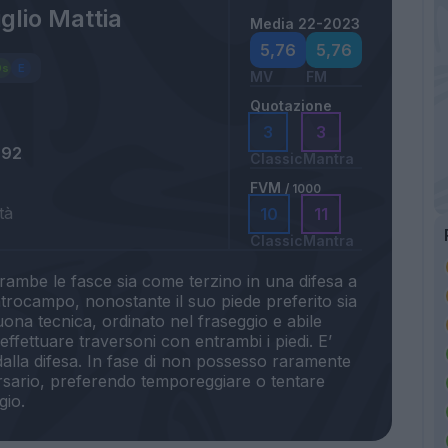
glio Mattia
Media 22-2023
5,76
5,76
MV
FM
Quotazione
3
3
992
Classic
Mantra
FVM
/ 1000
tà
10
11
Classic
Mantra
rambe le fasce sia come terzino in una difesa a
trocampo, nonostante il suo piede preferito sia
buona tecnica, ordinato nel fraseggio e abile
effettuare traversoni con entrambi i piedi. E’
e dalla difesa. In fase di non possesso raramente
ersario, preferendo temporeggiare o tentare