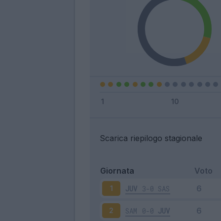
Scarica riepilogo stagionale
Giornata
Voto
JUV
3-0
SAS
1
SAM
0-0
JUV
2