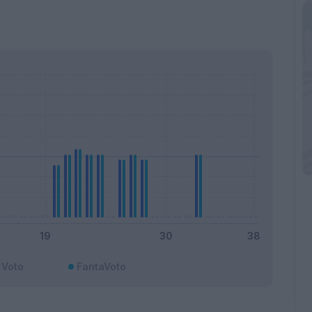
Voto
FantaVoto