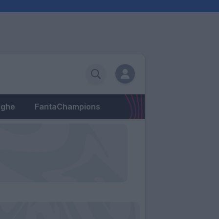
eghe
FantaChampions