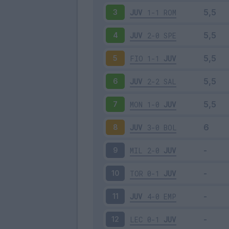
JUV
1-1
ROM
3
JUV
2-0
SPE
4
FIO
1-1
JUV
5
JUV
2-2
SAL
6
MON
1-0
JUV
7
JUV
3-0
BOL
8
MIL
2-0
JUV
9
TOR
0-1
JUV
10
JUV
4-0
EMP
11
LEC
0-1
JUV
12