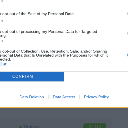
In
o opt-out of the Sale of my Personal Data.
In
to opt-out of processing my Personal Data for Targeted
ing.
In
o opt-out of Collection, Use, Retention, Sale, and/or Sharing
ersonal Data that Is Unrelated with the Purposes for which it
lected.
Out
CONFIRM
Classic
Mantra
Data Deletion
Data Access
Privacy Policy
Titolare
11 - 28
%