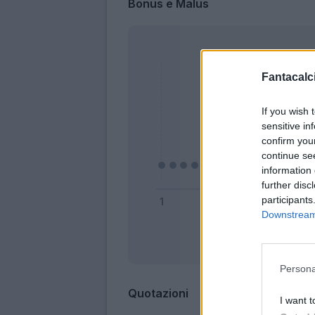
Bonus e Malus
Fantacalci
If you wish 
sensitive in
confirm you
continue se
information 
further disc
participants
Downstream 
Bonus
Persona
Quotazioni
I want t