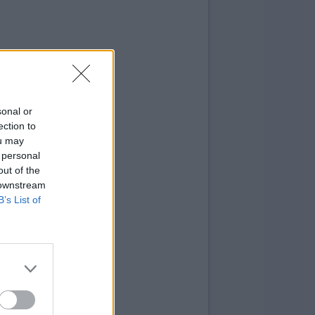
sonal or
ection to
ou may
 personal
out of the
 downstream
B’s List of