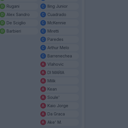
Rugani
Iling Junior
Alex Sandro
Cuadrado
De Sciglio
McKennie
Barbieri
Miretti
Paredes
Arthur Melo
Barrenechea
Vlahovic
DI MARIA
Milik
Kean
Soule'
Kaio Jorge
Da Graca
Ake' M.