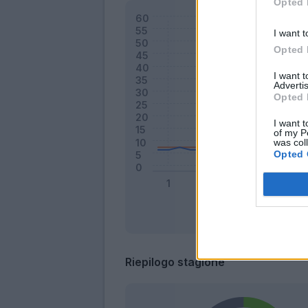
Opted 
I want t
Opted 
I want 
Advertis
Opted 
I want t
of my P
was col
Opted 
Riepilogo stagione