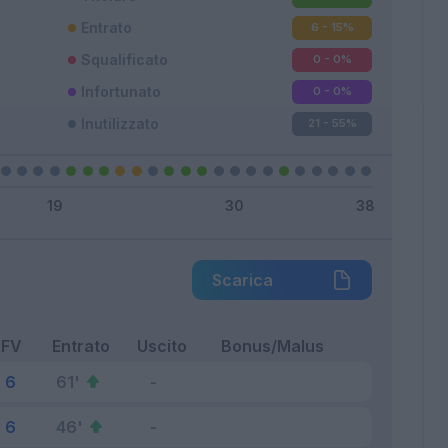
Entrato
6 - 15
%
Squalificato
0 - 0
%
Infortunato
0 - 0
%
Inutilizzato
21 - 55
%
Scarica
FV
Entrato
Uscito
Bonus/Malus