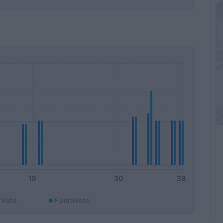
Voto
FantaVoto