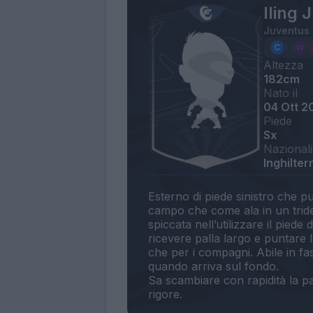
Iling 
Juventus
Altezza
182cm
Nato il
04 Ott 2
Piede
Sx
Nazionali
Inghilter
Esterno di piede sinistro che p
campo che come ala in un trident
spiccata nell’utilizzare il piede
ricevere palla largo e puntare l
che per i compagni. Abile in fas
quando arriva sul fondo.
Sa scambiare con rapidità la pal