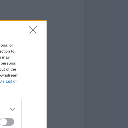
sonal or
ection to
ou may
 personal
out of the
 downstream
B’s List of