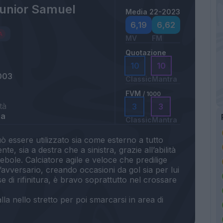
Junior Samuel
Media 22-2023
6,19
6,62
MV
FM
Quotazione
10
10
003
Classic
Mantra
FVM
/ 1000
tà
3
3
ra
Classic
Mantra
uò essere utilizzato sia come esterno a tutto
e, sia a destra che a sinistra, grazie all’abilità
 debole. Calciatore agile e veloce che predilige
’avversario, creando occasioni da gol sia per lui
e di rifinitura, è bravo soprattutto nel crossare
la nello stretto per poi smarcarsi in area di