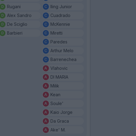
Rugani
Iling Junior
Alex Sandro
Cuadrado
De Sciglio
McKennie
Barbieri
Miretti
Paredes
Arthur Melo
Barrenechea
Vlahovic
DI MARIA
Milik
Kean
Soule'
Kaio Jorge
Da Graca
Ake' M.