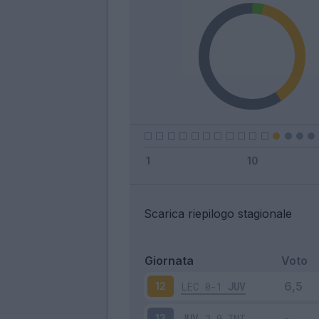
Scarica riepilogo stagionale
Giornata
Voto
LEC
0-1
JUV
12
JUV
2-0
INT
13