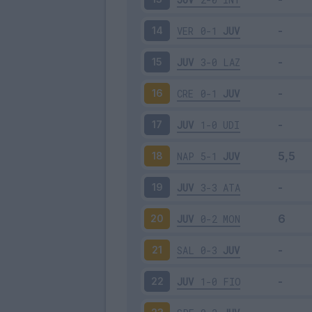
VER
0-1
JUV
14
JUV
3-0
LAZ
15
CRE
0-1
JUV
16
JUV
1-0
UDI
17
NAP
5-1
JUV
18
JUV
3-3
ATA
19
JUV
0-2
MON
20
SAL
0-3
JUV
21
JUV
1-0
FIO
22