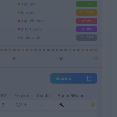
Titolare
1 - 3
%
Entrato
10 - 37
%
Squalificato
0 - 0
%
Infortunato
0 - 0
%
Inutilizzato
16 - 59
%
Scarica
FV
Entrato
Uscito
Bonus/Malus