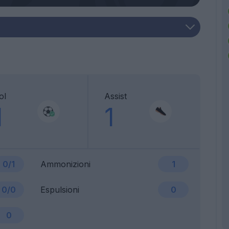
ol
Assist
1
1
0/1
Ammonizioni
1
0/0
Espulsioni
0
0