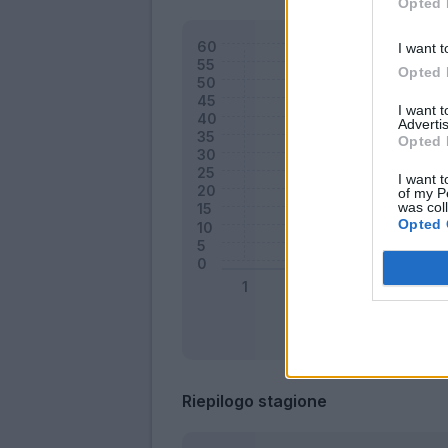
Opted 
I want t
Opted 
I want 
Advertis
Opted 
I want t
of my P
was col
Opted 
Riepilogo stagione