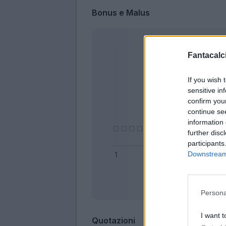
Bonus e Malus
Fantacalci
If you wish 
sensitive in
confirm you
continue se
information 
further disc
participants
Downstream 
Bonus
Persona
I want t
Quotazioni