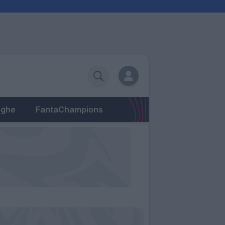
eghe
FantaChampions