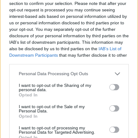
section to confirm your selection. Please note that after your
Entrato
1 - 2
%
opt-out request is processed you may continue seeing
interest-based ads based on personal information utilized by
Squalificato
0 - 0
%
us or personal information disclosed to third parties prior to
Infortunato
0 - 0
%
your opt-out. You may separately opt-out of the further
disclosure of your personal information by third parties on the
Inutilizzato
37 - 97
%
IAB’s list of downstream participants. This information may
also be disclosed by us to third parties on the
IAB’s List of
Downstream Participants
that may further disclose it to other
third parties.
Personal Data Processing Opt Outs
I want to opt-out of the Sharing of my
Scarica riepilogo
personal data.
Scarica
stagionale
Opted In
I want to opt-out of the Sale of my
Giornata
Voto
FV
Entrato
Uscito
Bonus/Malus
Personal Data.
Opted In
INT
4-0
GEN
1
I want to opt-out of processing my
Personal Data for Targeted Advertising.
GEN
1-2
NAP
2
Opted In