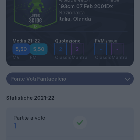
Altezza
Nato il
Piede
193cm
07 Feb 2001
Dx
Nazionalità
Italia, Olanda
Media 21-22
Quotazione
FVM
/ 1000
5,50
5,50
2
2
-
-
MV
FM
Classic
Mantra
Classic
Mantra
Statistiche 2021-22
Partite a voto
1