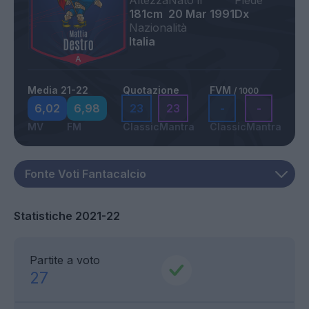
Altezza
Nato il
Piede
181cm
20 Mar 1991
Dx
Nazionalità
Italia
Media 21-22
Quotazione
FVM
/ 1000
6,02
6,98
23
23
-
-
MV
FM
Classic
Mantra
Classic
Mantra
Statistiche 2021-22
Partite a voto
27