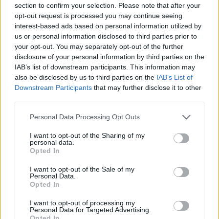
section to confirm your selection. Please note that after your
Entrato
6 - 15
%
opt-out request is processed you may continue seeing
interest-based ads based on personal information utilized by
Squalificato
0 - 0
%
us or personal information disclosed to third parties prior to
Infortunato
0 - 0
%
your opt-out. You may separately opt-out of the further
disclosure of your personal information by third parties on the
Inutilizzato
11 - 28
%
IAB’s list of downstream participants. This information may
also be disclosed by us to third parties on the
IAB’s List of
Downstream Participants
that may further disclose it to other
third parties.
Personal Data Processing Opt Outs
I want to opt-out of the Sharing of my
Scarica riepilogo
personal data.
Scarica
stagionale
Opted In
I want to opt-out of the Sale of my
Giornata
Voto
FV
Entrato
Uscito
Bonus/Malus
Personal Data.
Opted In
INT
4-0
GEN
1
I want to opt-out of processing my
Personal Data for Targeted Advertising.
GEN
1-2
NAP
2
Opted In