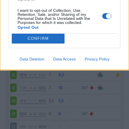
CAG
2-3
GEN
3
I want to opt-out of Collection, Use,
Retention, Sale, and/or Sharing of my
Personal Data that Is Unrelated with the
Purposes for which it was collected.
GEN
1-2
FIO
4
Opted Out
BOL
2-2
GEN
5
CONFIRM
GEN
3-3
VER
6
Data Deletion
Data Access
Privacy Policy
SAL
1-0
GEN
7
GEN
2-2
SAS
8
TOR
3-2
GEN
9
SPE
1-1
GEN
10
GEN
0-0
VEN
11
EMP
2-2
GEN
12