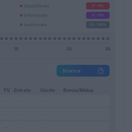
Squalificato
0 - 0
%
Infortunato
0 - 0
%
Inutilizzato
38 - 100
%
Scarica
FV
Entrato
Uscito
Bonus/Malus