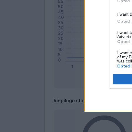
Opted 
I want t
Opted 
I want 
Advertis
Opted 
I want t
of my P
was col
Opted 
Riepilogo stagione