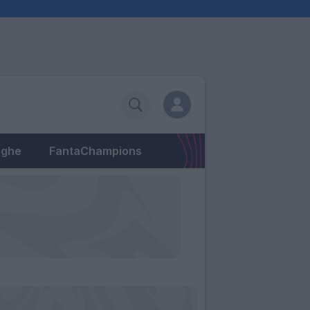
eghe
FantaChampions