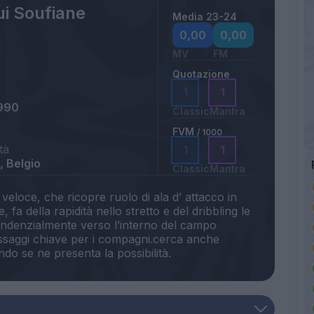
ui Soufiane
Media 23-24
0,00
0,00
MV
FM
Quotazione
1
1
990
Classic
Mantra
FVM
/ 1000
tà
1
1
 Belgio
Classic
Mantra
 veloce, che ricopre ruolo di ala d’ attacco in
, fa della rapidità nello stretto e del dribbling le
tendenzialmente verso l’interno del campo
passaggi chiave per i compagni.cerca anche