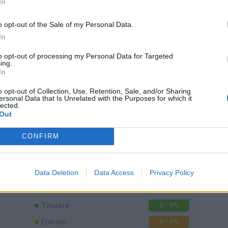
In
o opt-out of the Sale of my Personal Data.
In
to opt-out of processing my Personal Data for Targeted
ing.
In
o opt-out of Collection, Use, Retention, Sale, and/or Sharing
ersonal Data that Is Unrelated with the Purposes for which it
lected.
Out
CONFIRM
Classic
Mantra
Data Deletion
Data Access
Privacy Policy
Titolare
0 - 0
%
Entrato
0 - 0
%