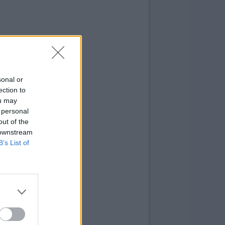
sonal or
ection to
ou may
 personal
out of the
 downstream
B’s List of