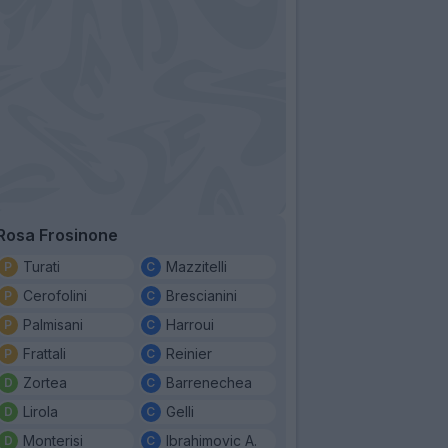
Rosa Frosinone
Turati
Mazzitelli
Cerofolini
Brescianini
Palmisani
Harroui
Frattali
Reinier
Zortea
Barrenechea
Lirola
Gelli
Monterisi
Ibrahimovic A.