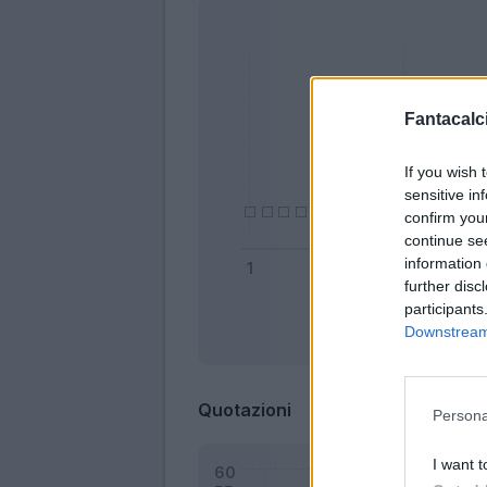
Fantacalci
If you wish 
sensitive in
confirm you
continue se
information 
further disc
participants
Downstream 
Bonus
Quotazioni
Persona
I want t