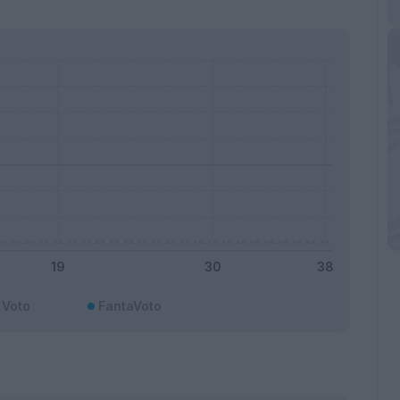
Voto
FantaVoto