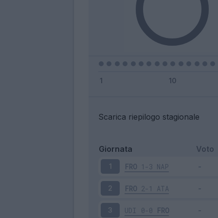
Scarica riepilogo stagionale
Giornata
Voto
FRO
1-3
NAP
1
FRO
2-1
ATA
2
UDI
0-0
FRO
3