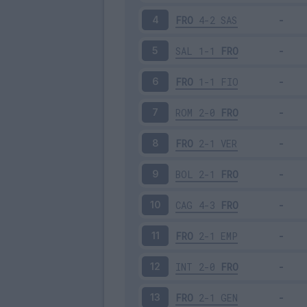
FRO
4-2
SAS
4
SAL
1-1
FRO
5
FRO
1-1
FIO
6
ROM
2-0
FRO
7
FRO
2-1
VER
8
BOL
2-1
FRO
9
CAG
4-3
FRO
10
FRO
2-1
EMP
11
INT
2-0
FRO
12
FRO
2-1
GEN
13