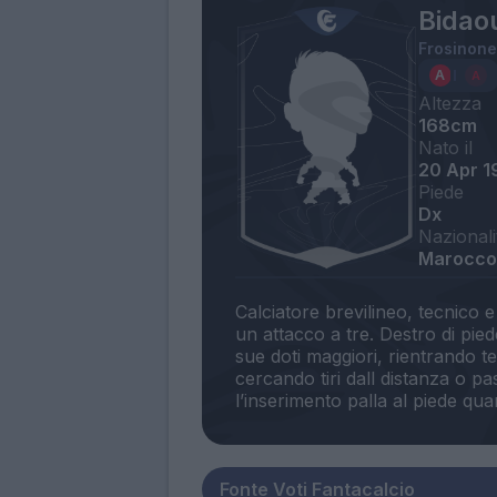
Bidao
Frosinone
Altezza
168cm
Nato il
20 Apr 1
Piede
Dx
Nazionali
Marocco,
Calciatore brevilineo, tecnico e
un attacco a tre. Destro di piede
sue doti maggiori, rientrando 
cercando tiri dall distanza o 