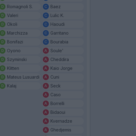
Romagnoli S.
Baez
Valeri
Lulic K.
Okoli
Haoudi
Marchizza
Garritano
Bonifazi
Bourabia
Oyono
Soule'
Szyminski
Cheddira
Klitten
Kaio Jorge
Mateus Lusuardi
Cuni
Kalaj
Seck
Caso
Borrelli
Bidaoui
Kvernadze
Ghedjemis