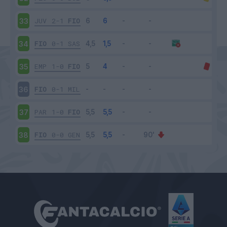
JUV
2-1
FIO
33
FIO
0-1
SAS
34
EMP
1-0
FIO
35
FIO
0-1
MIL
36
PAR
1-0
FIO
37
FIO
0-0
GEN
38