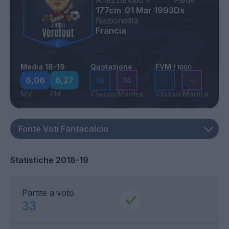
Altezza
Nato il
Piede
177cm
01 Mar 1993
Dx
Nazionalità
Francia
Media 18-19
Quotazione
FVM
/ 1000
6,06
6,27
14
14
-
-
MV
FM
Classic
Mantra
Classic
Mantra
Statistiche 2018-19
Partite a voto
33