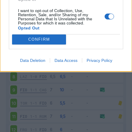
FIO
1-0
UDI
3
I want to opt-out of Collection, Use,
Retention, Sale, and/or Sharing of my
Personal Data that Is Unrelated with the
Purposes for which it was collected.
NAP
1-0
FIO
4
Opted Out
FIO
3-0
SPA
5
CONFIRM
INT
2-1
FIO
6
Data Deletion
Data Access
Privacy Policy
FIO
2-0
ATA
7
LAZ
1-0
FIO
8
FIO
1-1
CAG
9
TOR
1-1
FIO
10
FIO
1-1
ROM
11
FRO
1-1
FIO
12