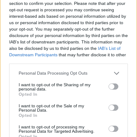
section to confirm your selection. Please note that after your
Entrato
0 - 0
%
opt-out request is processed you may continue seeing
interest-based ads based on personal information utilized by
Squalificato
0 - 0
%
us or personal information disclosed to third parties prior to
Infortunato
0 - 0
%
your opt-out. You may separately opt-out of the further
disclosure of your personal information by third parties on the
Inutilizzato
5 - 13
%
IAB’s list of downstream participants. This information may
also be disclosed by us to third parties on the
IAB’s List of
Downstream Participants
that may further disclose it to other
third parties.
Personal Data Processing Opt Outs
I want to opt-out of the Sharing of my
Scarica riepilogo
personal data.
Scarica
stagionale
Opted In
I want to opt-out of the Sale of my
Giornata
Voto
FV
Entrato
Uscito
Bonus/Malus
Personal Data.
Opted In
SAM
1-1
FIO
1
I want to opt-out of processing my
Personal Data for Targeted Advertising.
FIO
6-1
CHI
2
Opted In