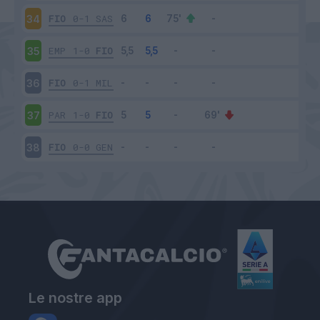
FIO
0-1
SAS
34
EMP
1-0
FIO
35
FIO
0-1
MIL
36
PAR
1-0
FIO
37
FIO
0-0
GEN
38
Le nostre app