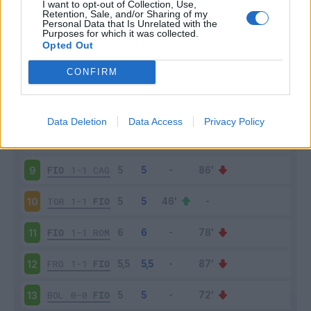
I want to opt-out of Collection, Use,
NAP
1-0
FIO
4
Retention, Sale, and/or Sharing of my
Personal Data that Is Unrelated with the
Purposes for which it was collected.
FIO
3-0
SPA
5
Opted Out
CONFIRM
INT
2-1
FIO
6
FIO
2-0
ATA
7
Data Deletion
Data Access
Privacy Policy
LAZ
1-0
FIO
8
FIO
1-1
CAG
9
TOR
1-1
FIO
10
FIO
1-1
ROM
11
FRO
1-1
FIO
12
BOL
0-0
FIO
13