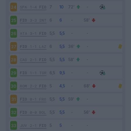
SPA
1-4
FIO
24
FIO
3-3
INT
25
ATA
3-1
FIO
26
FIO
1-1
LAZ
27
CAG
2-1
FIO
28
FIO
1-1
TOR
29
ROM
2-2
FIO
30
FIO
0-1
FRO
31
FIO
0-0
BOL
32
JUV
2-1
FIO
33