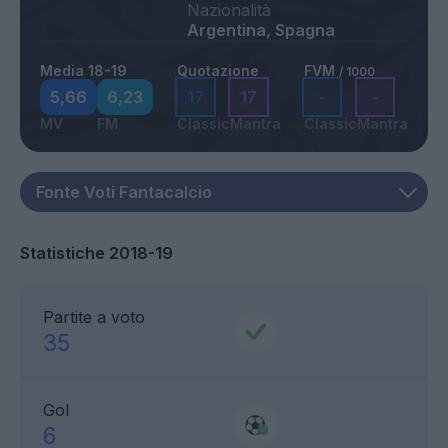
Nazionalità
Argentina, Spagna
Media 18-19
Quotazione
FVM
/ 1000
5,66
6,23
17
17
-
-
MV
FM
Classic
Mantra
Classic
Mantra
Statistiche 2018-19
Partite a voto
35
Gol
6