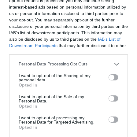
opt-out request is processed you may continue seeing
interest-based ads based on personal information utilized by
Infortunato
0 - 0
%
us or personal information disclosed to third parties prior to
Inutilizzato
2 - 5
%
your opt-out. You may separately opt-out of the further
disclosure of your personal information by third parties on the
IAB’s list of downstream participants. This information may
also be disclosed by us to third parties on the
IAB’s List of
Downstream Participants
that may further disclose it to other
third parties.
Personal Data Processing Opt Outs
Scarica riepilogo
Scarica
stagionale
I want to opt-out of the Sharing of my
personal data.
Opted In
Giornata
Voto
FV
Entrato
Uscito
Bonus/Malus
I want to opt-out of the Sale of my
Personal Data.
SAM
1-1
FIO
1
Opted In
FIO
6-1
CHI
2
I want to opt-out of processing my
Personal Data for Targeted Advertising.
Opted In
FIO
1-0
UDI
3