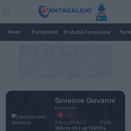
Probabili Formazioni
News
Fantacalcio
Seri
Simeone Giovanni
Fiorentina
Altezza
Nato il
Piede
180cm
05 Lug 1995
Dx