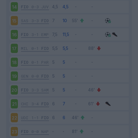
FIO
0-3
JUV
14
SAS
3-3
FIO
15
FIO
3-1
EMP
16
MIL
0-1
FIO
17
FIO
0-1
PAR
18
GEN
0-0
FIO
19
FIO
3-3
SAM
20
CHI
3-4
FIO
21
UDI
1-1
FIO
22
FIO
0-0
NAP
23