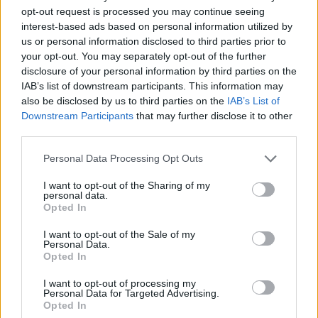
opt-out request is processed you may continue seeing
Squalificato
0 - 0
%
interest-based ads based on personal information utilized by
Infortunato
0 - 0
%
us or personal information disclosed to third parties prior to
your opt-out. You may separately opt-out of the further
Inutilizzato
38 - 100
%
disclosure of your personal information by third parties on the
IAB’s list of downstream participants. This information may
also be disclosed by us to third parties on the
IAB’s List of
Downstream Participants
that may further disclose it to other
third parties.
Personal Data Processing Opt Outs
Scarica riepilogo
I want to opt-out of the Sharing of my
Scarica
stagionale
personal data.
Opted In
Giornata
Voto
FV
Entrato
Uscito
Bonus/Malus
I want to opt-out of the Sale of my
Personal Data.
SAM
1-1
FIO
1
Opted In
I want to opt-out of processing my
FIO
6-1
CHI
2
Personal Data for Targeted Advertising.
Opted In