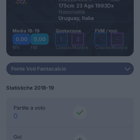
175cm
23 Ago 1993
Dx
Nazionalità
Uruguay, Italia
Media 18-19
Quotazione
FVM
/ 1000
0,00
0,00
2
2
-
-
MV
FM
Classic
Mantra
Classic
Mantra
Statistiche 2018-19
Partite a voto
0
Gol