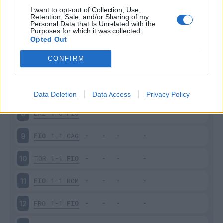
FIO
1-0
UDI
3
I want to opt-out of Collection, Use,
Retention, Sale, and/or Sharing of my
NAP
1-0
FIO
4
Personal Data that Is Unrelated with the
Purposes for which it was collected.
Opted Out
FIO
3-0
SPA
5
CONFIRM
INT
2-1
FIO
6
FIO
2-0
ATA
7
Data Deletion
Data Access
Privacy Policy
LAZ
1-0
FIO
8
FIO
1-1
CAG
9
TOR
1-1
FIO
10
FIO
1-1
ROM
11
FRO
1-1
FIO
12