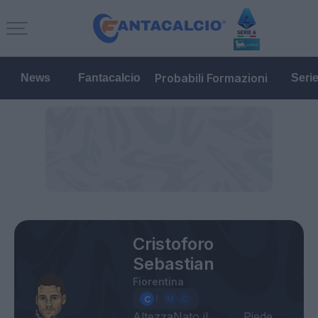
Probabili Formazioni
News
Fantacalcio
Seri
Cristoforo
Sebastian
Fiorentina
Altezza
Nato il
Piede