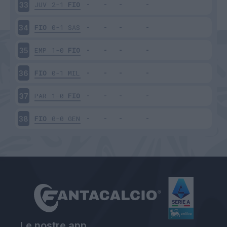
JUV
2-1
FIO
33
FIO
0-1
SAS
34
EMP
1-0
FIO
35
FIO
0-1
MIL
36
PAR
1-0
FIO
37
FIO
0-0
GEN
38
Le nostre app