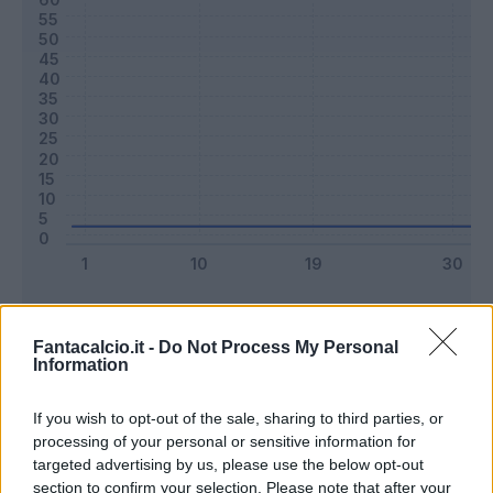
Classic
Mantra
Fantacalcio.it -
Do Not Process My Personal
Information
Riepilogo stagione
If you wish to opt-out of the sale, sharing to third parties, or
processing of your personal or sensitive information for
Titolare
0 - 0
%
targeted advertising by us, please use the below opt-out
Entrato
0 - 0
%
section to confirm your selection. Please note that after your