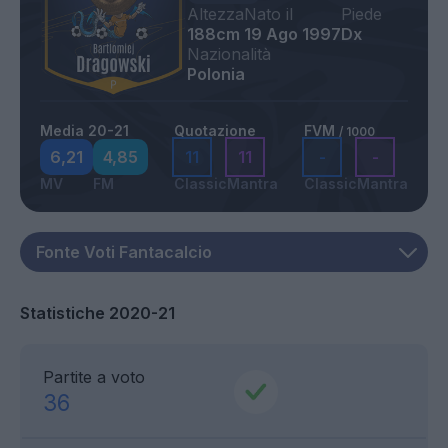
Altezza
Nato il
Piede
188cm
19 Ago 1997
Dx
Nazionalità
Polonia
Media 20-21
Quotazione
FVM
/ 1000
6,21
4,85
11
11
-
-
MV
FM
Classic
Mantra
Classic
Mantra
Statistiche 2020-21
Partite a voto
36