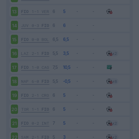
FIO
1-1
VER
13
JUV
0-3
FIO
14
FIO
0-0
BOL
15
LAZ
2-1
FIO
16
FIO
1-0
CAG
17
NAP
6-0
FIO
18
FIO
2-1
CRO
19
TOR
1-1
FIO
20
FIO
0-2
INT
21
SAM
2-1
FIO
22