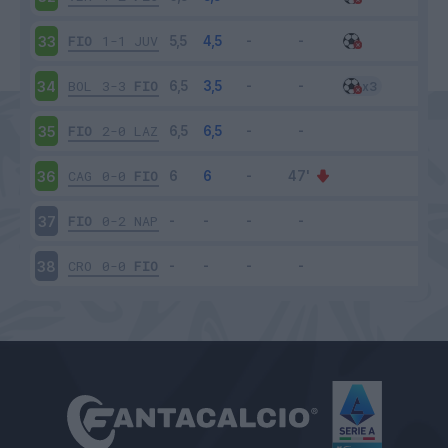
FIO
1-1
JUV
33
BOL
3-3
FIO
34
FIO
2-0
LAZ
35
CAG
0-0
FIO
36
FIO
0-2
NAP
37
CRO
0-0
FIO
38