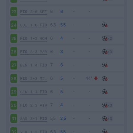
FIO
3-0
SPE
23
UDI
1-0
FIO
24
FIO
1-2
ROM
25
FIO
3-3
PAR
26
BEN
1-4
FIO
27
FIO
2-3
MIL
28
GEN
1-1
FIO
29
FIO
2-3
ATA
30
SAS
3-1
FIO
31
VER
1-2
FIO
32