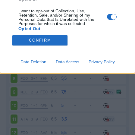
FIO
1-2
SAM
3
I want to opt-out of Collection, Use,
Retention, Sale, and/or Sharing of my
Personal Data that Is Unrelated with the
Purposes for which it was collected.
SPE
2-2
FIO
4
Opted Out
FIO
3-2
UDI
5
CONFIRM
ROM
2-0
FIO
6
Data Deletion
Data Access
Privacy Policy
PAR
0-0
FIO
7
FIO
0-1
BEN
8
MIL
2-0
FIO
9
FIO
1-1
GEN
10
ATA
3-0
FIO
11
FIO
1-1
SAS
12