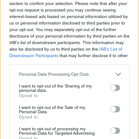
section to confirm your selection. Please note that after your
Entrato
0 - 0
%
opt-out request is processed you may continue seeing
interest-based ads based on personal information utilized by
Squalificato
0 - 0
%
us or personal information disclosed to third parties prior to
Infortunato
0 - 0
%
your opt-out. You may separately opt-out of the further
disclosure of your personal information by third parties on the
Inutilizzato
2 - 5
%
IAB’s list of downstream participants. This information may
also be disclosed by us to third parties on the
IAB’s List of
Downstream Participants
that may further disclose it to other
third parties.
Personal Data Processing Opt Outs
I want to opt-out of the Sharing of my
Scarica riepilogo
personal data.
Scarica
stagionale
Opted In
I want to opt-out of the Sale of my
Giornata
Voto
FV
Entrato
Uscito
Bonus/Malus
Personal Data.
Opted In
FIO
1-0
TOR
1
I want to opt-out of processing my
Personal Data for Targeted Advertising.
INT
4-3
FIO
2
Opted In