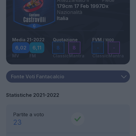
Altezza
Nato il
Piede
179cm
17 Feb 1997
Dx
Nazionalità
Italia
Media 21-2022
Quotazione
FVM
/ 1000
6,02
6,11
8
8
-
-
MV
FM
Classic
Mantra
Classic
Mantra
Statistiche 2021-2022
Partite a voto
23