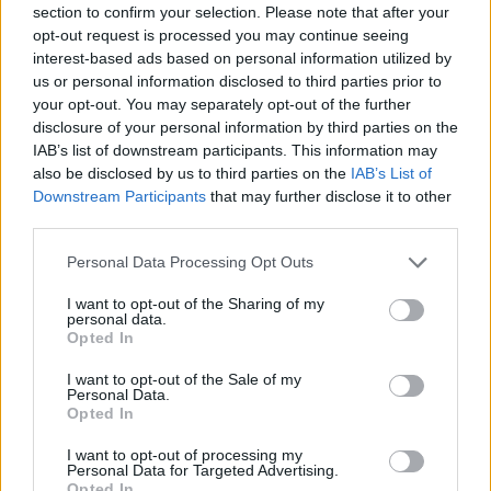
section to confirm your selection. Please note that after your
Entrato
7 - 18
%
opt-out request is processed you may continue seeing
interest-based ads based on personal information utilized by
Squalificato
0 - 0
%
us or personal information disclosed to third parties prior to
Infortunato
0 - 0
%
your opt-out. You may separately opt-out of the further
disclosure of your personal information by third parties on the
Inutilizzato
15 - 39
%
IAB’s list of downstream participants. This information may
also be disclosed by us to third parties on the
IAB’s List of
Downstream Participants
that may further disclose it to other
third parties.
Personal Data Processing Opt Outs
I want to opt-out of the Sharing of my
Scarica riepilogo
personal data.
Scarica
stagionale
Opted In
I want to opt-out of the Sale of my
Giornata
Voto
FV
Entrato
Uscito
Bonus/Malus
Personal Data.
Opted In
ROM
3-1
FIO
1
I want to opt-out of processing my
Personal Data for Targeted Advertising.
FIO
2-1
TOR
2
Opted In