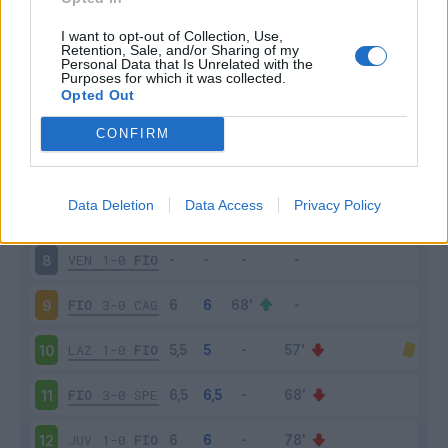
ATA
1-2
FIO
3
I want to opt-out of Collection, Use,
Retention, Sale, and/or Sharing of my
Personal Data that Is Unrelated with the
Purposes for which it was collected.
GEN
1-2
FIO
4
Opted Out
FIO
1-3
INT
5
CONFIRM
UDI
0-1
FIO
6
Data Deletion
Data Access
Privacy Policy
FIO
1-2
NAP
7
VEN
1-0
FIO
8
FIO
3-0
CAG
9
LAZ
1-0
FIO
10
FIO
3-0
SPE
11
JUV
1-0
FIO
12