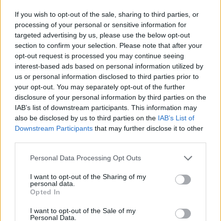
If you wish to opt-out of the sale, sharing to third parties, or
Classic
Mantra
processing of your personal or sensitive information for
targeted advertising by us, please use the below opt-out
section to confirm your selection. Please note that after your
Riepilogo stagione
opt-out request is processed you may continue seeing
interest-based ads based on personal information utilized by
Titolare
18 - 47
%
us or personal information disclosed to third parties prior to
your opt-out. You may separately opt-out of the further
Entrato
11 - 28
%
disclosure of your personal information by third parties on the
Squalificato
IAB’s list of downstream participants. This information may
0 - 0
%
also be disclosed by us to third parties on the
IAB’s List of
Infortunato
0 - 0
%
Downstream Participants
that may further disclose it to other
third parties.
Inutilizzato
9 - 23
%
Personal Data Processing Opt Outs
I want to opt-out of the Sharing of my
personal data.
Opted In
I want to opt-out of the Sale of my
Personal Data.
Scarica riepilogo