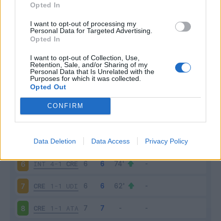
Scarica
Opted In
stagionale
I want to opt-out of processing my
Personal Data for Targeted Advertising.
Giornata
Voto
FV
Entrato
Uscito
Bonus/Malus
Opted In
MIL
1-2
CRE
1
I want to opt-out of Collection, Use,
Retention, Sale, and/or Sharing of my
Personal Data that Is Unrelated with the
CRE
3-2
SAS
2
Purposes for which it was collected.
Opted Out
VER
0-0
CRE
3
CONFIRM
CRE
0-0
PAR
4
Data Deletion
Data Access
Privacy Policy
COM
1-1
CRE
5
INT
4-1
CRE
6
CRE
1-1
UDI
7
CRE
1-1
ATA
8