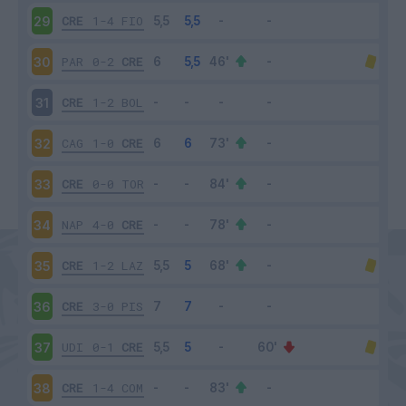
CRE
1-4
FIO
29
PAR
0-2
CRE
30
CRE
1-2
BOL
31
CAG
1-0
CRE
32
CRE
0-0
TOR
33
NAP
4-0
CRE
34
CRE
1-2
LAZ
35
CRE
3-0
PIS
36
UDI
0-1
CRE
37
CRE
1-4
COM
38