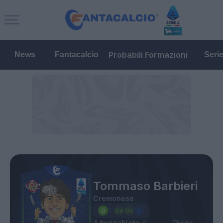
Probabili Formazioni
News
Fantacalcio
Seri
Tommaso Barbieri
Cremonese