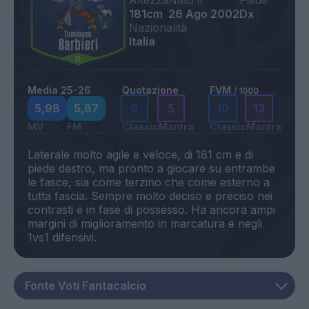
Altezza
Nato il
Piede
181cm
26 Ago 2002
Dx
Nazionalità
Italia
Media 25-26
Quotazione
FVM
/ 1000
5,98
5,87
6
5
10
13
MV
FM
Classic
Mantra
Classic
Mantra
Laterale molto agile e veloce, di 181 cm e di
piede destro, ma pronto a giocare su entrambe
le fasce, sia come terzino che come esterno a
tutta fascia. Sempre molto deciso e preciso nei
contrasti e in fase di possesso. Ha ancora ampi
margini di miglioramento in marcatura e negli