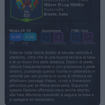
Altezza
Nato il
Piede
188cm
15 Lug 1994
Dx
Nazionalità
Brasile, Italia
Media 25-26
Quotazione
FVM
/ 1000
0,00
0,00
3
3
7
7
MV
FM
Classic
Mantra
Classic
Mantra
Esterno tutta fascia dotato di elevata velocità e
atletismo, oltre che di una buona tecnica di base
e di un buon tiro dalla distanza. Destro di piede,
utilizza frequentemente e con precisione il piede
sinistro, puntando spesso l’uomo e saltandolo in
velocità per poi portarsi in zona di rifinitura ed
effettuare passaggi chiave, cross e traversoni
pericolosi per la difesa avversaria. Supporta
spesso l’azione offensiva ma è anche attento
alla fase difensiva riuscendo a seguire la linea e