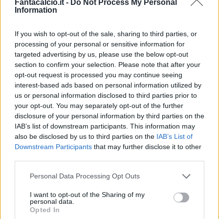
Fantacalcio.it -
Do Not Process My Personal
Information
If you wish to opt-out of the sale, sharing to third parties, or
processing of your personal or sensitive information for
Classic
Mantra
targeted advertising by us, please use the below opt-out
section to confirm your selection. Please note that after your
opt-out request is processed you may continue seeing
interest-based ads based on personal information utilized by
Riepilogo stagione
us or personal information disclosed to third parties prior to
your opt-out. You may separately opt-out of the further
Titolare
0 - 0
%
disclosure of your personal information by third parties on the
IAB’s list of downstream participants. This information may
Entrato
0 - 0
%
also be disclosed by us to third parties on the
IAB’s List of
Squalificato
0 - 0
%
Downstream Participants
that may further disclose it to other
third parties.
Infortunato
0 - 0
%
Personal Data Processing Opt Outs
Inutilizzato
38 - 100
%
I want to opt-out of the Sharing of my
personal data.
Opted In