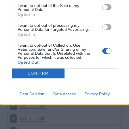
I want to opt-out of the Sale of my
Personal Data.
Opted In
Scarica riepilogo
Scarica
I want to opt-out of processing my
stagionale
Personal Data for Targeted Advertising.
Opted In
Giornata
Voto
FV
Entrato
Uscito
Bonus/Malus
I want to opt-out of Collection, Use,
Retention, Sale, and/or Sharing of my
Personal Data that Is Unrelated with the
MIL
1-2
CRE
1
Purposes for which it was collected.
Opted Out
CRE
3-2
SAS
2
CONFIRM
VER
0-0
CRE
3
CRE
0-0
PAR
4
Data Deletion
Data Access
Privacy Policy
COM
1-1
CRE
5
INT
4-1
CRE
6