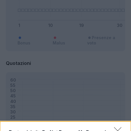
Presenze a
Bonus
Malus
voto
Quotazioni