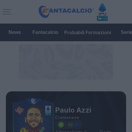
Probabili Formazioni
News
Fantacalcio
Seri
Paulo Azzi
Cremonese