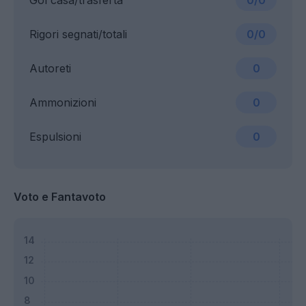
Gol casa/trasferta
0/0
Rigori segnati/totali
0/0
Autoreti
0
Ammonizioni
0
Espulsioni
0
Voto e Fantavoto