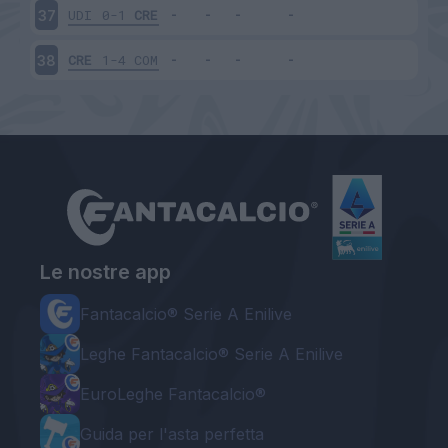
UDI
0-1
CRE
37
CRE
1-4
COM
38
Le nostre app
Fantacalcio® Serie A Enilive
Leghe Fantacalcio® Serie A Enilive
EuroLeghe Fantacalcio®
Guida per l'asta perfetta