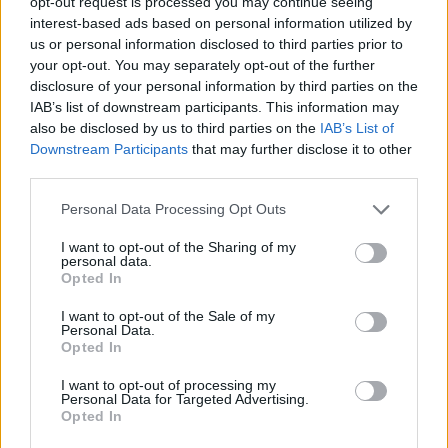
opt-out request is processed you may continue seeing
interest-based ads based on personal information utilized by
Infortunato
0 - 0
%
us or personal information disclosed to third parties prior to
Inutilizzato
13 - 34
%
your opt-out. You may separately opt-out of the further
disclosure of your personal information by third parties on the
IAB’s list of downstream participants. This information may
also be disclosed by us to third parties on the
IAB’s List of
Downstream Participants
that may further disclose it to other
third parties.
Personal Data Processing Opt Outs
Scarica riepilogo
Scarica
stagionale
I want to opt-out of the Sharing of my
personal data.
Opted In
Giornata
Voto
FV
Entrato
Uscito
Bonus/Malus
I want to opt-out of the Sale of my
Personal Data.
EMP
2-0
CAG
1
Opted In
CAG
2-2
SAS
2
I want to opt-out of processing my
Personal Data for Targeted Advertising.
Opted In
ATA
0-1
CAG
3