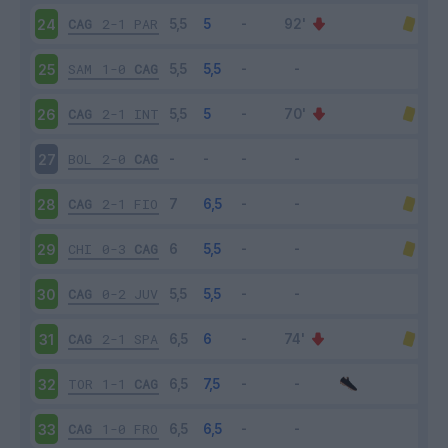
CAG
2-1
PAR
24
SAM
1-0
CAG
25
CAG
2-1
INT
26
BOL
2-0
CAG
27
CAG
2-1
FIO
28
CHI
0-3
CAG
29
CAG
0-2
JUV
30
CAG
2-1
SPA
31
TOR
1-1
CAG
32
CAG
1-0
FRO
33