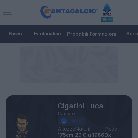
Probabili Formazioni
News
Fantacalcio
Seri
Cigarini Luca
Cagliari
Altezza
Nato il
Piede
175cm
20 Giu 1986
Dx