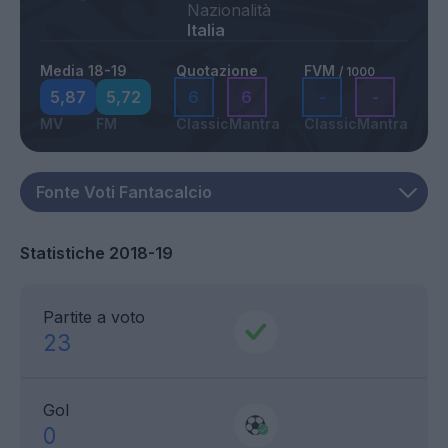
Nazionalità
Italia
Media 18-19
Quotazione
FVM
/ 1000
5,87
5,72
6
6
-
-
MV
FM
Classic
Mantra
Classic
Mantra
Statistiche 2018-19
Partite a voto
23
Gol
0