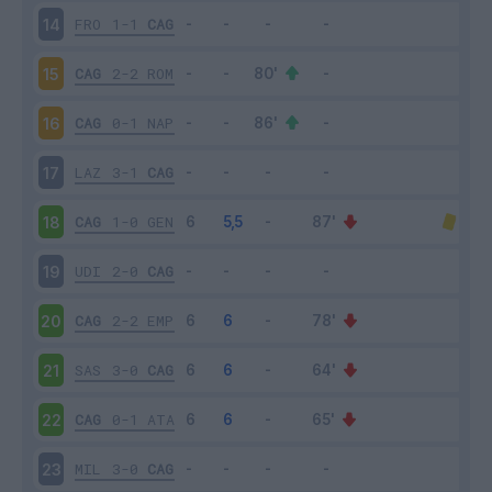
FRO
1-1
CAG
14
CAG
2-2
ROM
15
CAG
0-1
NAP
16
LAZ
3-1
CAG
17
CAG
1-0
GEN
18
UDI
2-0
CAG
19
CAG
2-2
EMP
20
SAS
3-0
CAG
21
CAG
0-1
ATA
22
MIL
3-0
CAG
23