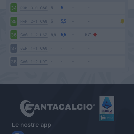
ROM
3-0
CAG
34
NAP
2-1
CAG
35
CAG
1-2
LAZ
36
GEN
1-1
CAG
37
CAG
1-2
UDI
38
Le nostre app