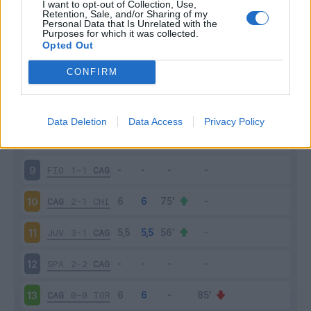
I want to opt-out of Collection, Use,
CAG
1-1
MIL
4
Retention, Sale, and/or Sharing of my
Personal Data that Is Unrelated with the
Purposes for which it was collected.
PAR
2-0
CAG
5
Opted Out
CONFIRM
CAG
0-0
SAM
6
INT
2-0
CAG
7
Data Deletion
Data Access
Privacy Policy
CAG
2-0
BOL
8
FIO
1-1
CAG
9
CAG
2-1
CHI
10
JUV
3-1
CAG
11
SPA
2-2
CAG
12
CAG
0-0
TOR
13