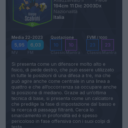
Altezza
Nato il
Piede
194cm
11 Dic 2003
Dx
Nazionalità
Italia
Media 22-2023
Quotazione
FVM
/ 1000
5,95
6,03
10
10
23
23
MV
FM
Classic
Mantra
Classic
Mantra
Si presenta come un difensore molto alto e
fisico, di piede destro, che può essere utilizzato
in tutte le posizioni di una difesa a tre, ma che
può agire anche come centrale in una linea a
quattro e che all’occorrenza sa occupare anche
la posizione di mediano. Grazie ad un’ottima
tecnica di base, si presenta come un calciatore
che predilige la fase di impostazione dal basso e
la ricerca di passaggi filtranti. Cerca lo
smarcamento in profondità ed è spesso
pericoloso in fase offensiva con i suoi colpi di