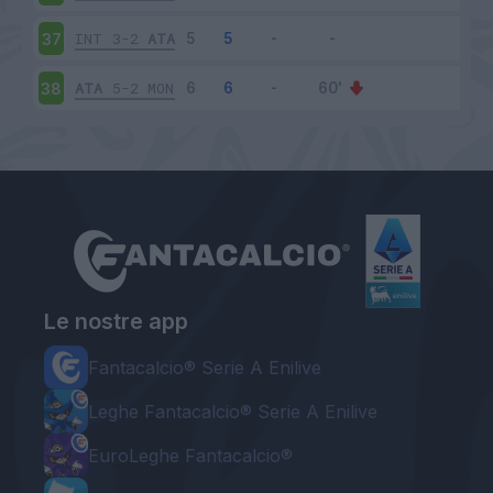
INT
3-2
ATA
37
ATA
5-2
MON
38
Le nostre app
Fantacalcio® Serie A Enilive
Leghe Fantacalcio® Serie A Enilive
EuroLeghe Fantacalcio®