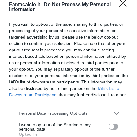
Fantacalcio.it -
Do Not Process My Personal
Information
If you wish to opt-out of the sale, sharing to third parties, or
processing of your personal or sensitive information for
targeted advertising by us, please use the below opt-out
Classic
Mantra
section to confirm your selection. Please note that after your
opt-out request is processed you may continue seeing
interest-based ads based on personal information utilized by
Riepilogo stagione
us or personal information disclosed to third parties prior to
your opt-out. You may separately opt-out of the further
disclosure of your personal information by third parties on the
Titolare
29 - 76
%
IAB’s list of downstream participants. This information may
Entrato
3 - 7
%
also be disclosed by us to third parties on the
IAB’s List of
Downstream Participants
that may further disclose it to other
Squalificato
0 - 0
%
third parties.
Infortunato
3 - 7
%
Personal Data Processing Opt Outs
Inutilizzato
3 - 7
%
I want to opt-out of the Sharing of my
personal data.
Opted In