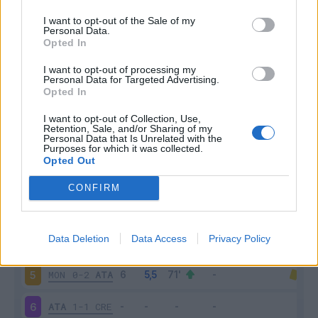
I want to opt-out of the Sale of my
Personal Data.
Opted In
Scarica riepilogo
I want to opt-out of processing my
Scarica
Personal Data for Targeted Advertising.
stagionale
Opted In
I want to opt-out of Collection, Use,
Giornata
Voto
FV
Entrato
Uscito
Bonus/Malus
Retention, Sale, and/or Sharing of my
Personal Data that Is Unrelated with the
SAM
0-2
ATA
1
Purposes for which it was collected.
Opted Out
ATA
1-1
MIL
2
CONFIRM
VER
0-1
ATA
3
Data Deletion
Data Access
Privacy Policy
ATA
3-1
TOR
4
MON
0-2
ATA
5
ATA
1-1
CRE
6