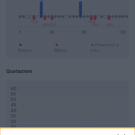
Presenze a
Bonus
Malus
voto
Quotazioni