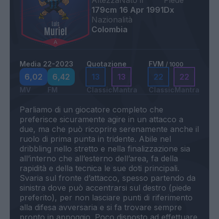
Altezza
Nato il
Piede
179cm
16 Apr 1991
Dx
Nazionalità
Colombia
Media 22-2023
Quotazione
FVM
/ 1000
6,02
6,42
13
13
22
22
MV
FM
Classic
Mantra
Classic
Mantra
Parliamo di un giocatore completo che
preferisce sicuramente agire in un attacco a
due, ma che può ricoprire serenamente anche il
ruolo di prima punta in tridente. Abile nel
dribbling nello stretto e nella finalizzazione sia
all’interno che all’esterno dell’area, fa della
rapidità e della tecnica le sue doti principali.
Svaria sul fronte d’attacco, spesso partendo da
sinistra dove può accentrarsi sul destro (piede
preferito), per non lasciare punti di riferimento
alla difesa avversaria e si fa trovare sempre
pronto in appoggio. Poco disposto ad effettuare