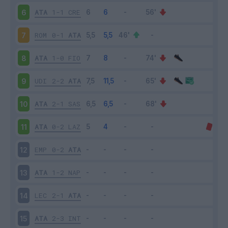
ATA
1-1
CRE
6
ROM
0-1
ATA
7
ATA
1-0
FIO
8
UDI
2-2
ATA
9
ATA
2-1
SAS
10
ATA
0-2
LAZ
11
EMP
0-2
ATA
12
ATA
1-2
NAP
13
LEC
2-1
ATA
14
ATA
2-3
INT
15