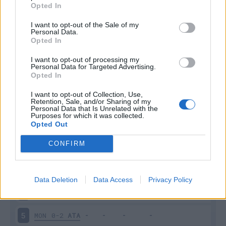
Opted In
I want to opt-out of the Sale of my
Personal Data.
Opted In
I want to opt-out of processing my
Personal Data for Targeted Advertising.
Scarica riepilogo
Scarica
Opted In
stagionale
I want to opt-out of Collection, Use,
Retention, Sale, and/or Sharing of my
Giornata
Voto
FV
Entrato
Uscito
Bonus/Malus
Personal Data that Is Unrelated with the
Purposes for which it was collected.
Opted Out
SAM
0-2
ATA
1
CONFIRM
ATA
1-1
MIL
2
VER
0-1
ATA
3
Data Deletion
Data Access
Privacy Policy
ATA
3-1
TOR
4
MON
0-2
ATA
5