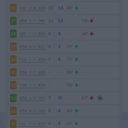
NAP
2-0
ATA
26
ATA
2-1
EMP
27
CRE
1-3
ATA
28
ATA
0-2
BOL
29
FIO
1-1
ATA
30
ATA
3-1
ROM
31
TOR
1-2
ATA
32
ATA
3-2
SPE
33
ATA
0-2
JUV
34
SAL
1-0
ATA
35