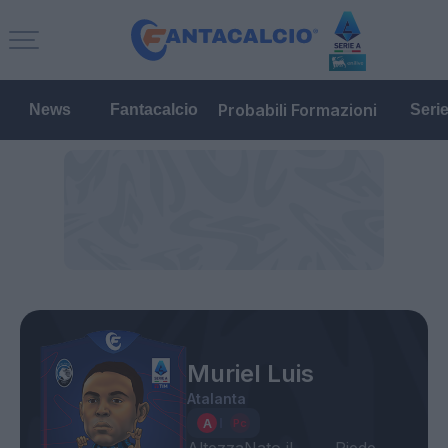
Probabili Formazioni
News
Fantacalcio
Seri
Muriel Luis
Atalanta