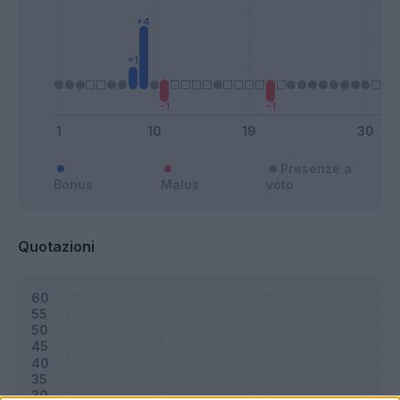
Presenze a
Bonus
Malus
voto
Quotazioni