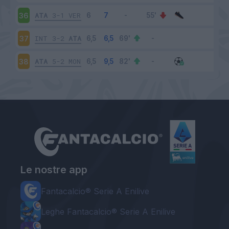
ATA
3-1
VER
36
INT
3-2
ATA
37
ATA
5-2
MON
38
Le nostre app
Fantacalcio® Serie A Enilive
Leghe Fantacalcio® Serie A Enilive