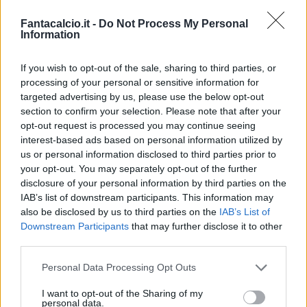
Fantacalcio.it -
Do Not Process My Personal
Information
If you wish to opt-out of the sale, sharing to third parties, or
processing of your personal or sensitive information for
targeted advertising by us, please use the below opt-out
section to confirm your selection. Please note that after your
Classic
Mantra
opt-out request is processed you may continue seeing
interest-based ads based on personal information utilized by
us or personal information disclosed to third parties prior to
Riepilogo stagione
your opt-out. You may separately opt-out of the further
disclosure of your personal information by third parties on the
IAB’s list of downstream participants. This information may
Titolare
10 - 26
%
also be disclosed by us to third parties on the
IAB’s List of
Entrato
19 - 50
%
Downstream Participants
that may further disclose it to other
third parties.
Squalificato
0 - 0
%
Infortunato
0 - 0
%
Personal Data Processing Opt Outs
Inutilizzato
9 - 23
%
I want to opt-out of the Sharing of my
personal data.