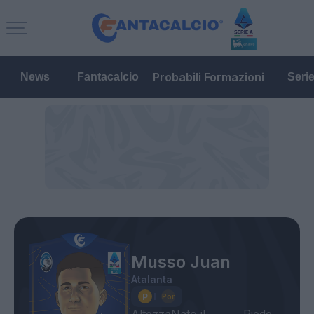
Probabili Formazioni
News
Fantacalcio
Seri
Musso Juan
Atalanta