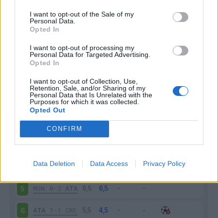
I want to opt-out of the Sale of my
Personal Data.
Opted In
Scarica riepilogo
I want to opt-out of processing my
Scarica
Personal Data for Targeted Advertising.
stagionale
Opted In
I want to opt-out of Collection, Use,
Giornata
Voto
FV
Entrato
Uscito
Bonus/Malus
Retention, Sale, and/or Sharing of my
Personal Data that Is Unrelated with the
SAM
0-2
ATA
1
Purposes for which it was collected.
Opted Out
ATA
1-1
MIL
2
CONFIRM
VER
0-1
ATA
3
Data Deletion
Data Access
Privacy Policy
ATA
3-1
TOR
4
MON
0-2
ATA
5
ATA
1-1
CRE
6