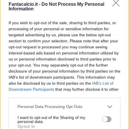
Fantacalcio.it -
Do Not Process My Personal
Information
If you wish to opt-out of the sale, sharing to third parties, or
processing of your personal or sensitive information for
targeted advertising by us, please use the below opt-out
Classic
Mantra
section to confirm your selection. Please note that after your
opt-out request is processed you may continue seeing
interest-based ads based on personal information utilized by
Riepilogo stagione
us or personal information disclosed to third parties prior to
your opt-out. You may separately opt-out of the further
disclosure of your personal information by third parties on the
Titolare
24 - 63
%
IAB’s list of downstream participants. This information may
Entrato
0 - 0
%
also be disclosed by us to third parties on the
IAB’s List of
Downstream Participants
that may further disclose it to other
Squalificato
0 - 0
%
third parties.
Infortunato
0 - 0
%
Personal Data Processing Opt Outs
Inutilizzato
14 - 36
%
I want to opt-out of the Sharing of my
personal data.
Opted In