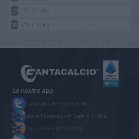
INT
3-2
ATA
37
ATA
5-2
MON
38
Le nostre app
Fantacalcio® Serie A Enilive
Leghe Fantacalcio® Serie A Enilive
EuroLeghe Fantacalcio®