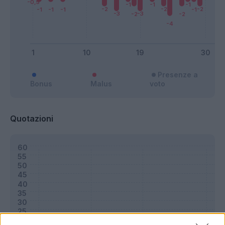
Presenze a
Bonus
Malus
voto
Quotazioni