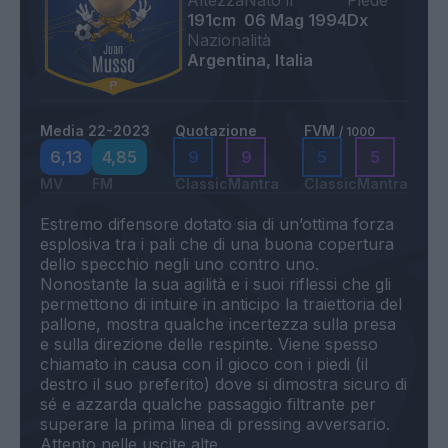
Altezza
Nato il
Piede
191cm
06 Mag 1994
Dx
Nazionalità
Argentina, Italia
Media 22-2023
Quotazione
FVM
/ 1000
6,13
4,85
9
9
5
5
MV
FM
Classic
Mantra
Classic
Mantra
Estremo difensore dotato sia di un’ottima forza
esplosiva tra i pali che di una buona copertura
dello specchio negli uno contro uno.
Nonostante la sua agilità e i suoi riflessi che gli
permettono di intuire in anticipo la traiettoria del
pallone, mostra qualche incertezza sulla presa
e sulla direzione delle respinte. Viene spesso
chiamato in causa con il gioco con i piedi (il
destro il suo preferito) dove si dimostra sicuro di
sé e azzarda qualche passaggio filtrante per
superare la prima linea di pressing avversario.