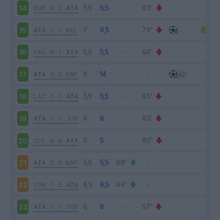
ROM
0-2
ATA
14
ATA
2-1
MIL
15
CAG
0-1
ATA
16
ATA
3-2
EMP
17
LAZ
1-1
ATA
18
ATA
1-1
JUV
19
UDI
0-0
ATA
20
ATA
2-3
NAP
21
COM
1-2
ATA
22
ATA
1-1
TOR
23