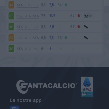
ATA
1-1
LEC
34
MON
0-4
ATA
35
ATA
2-1
ROM
36
GEN
2-3
ATA
37
ATA
2-3
PAR
38
Le nostre app