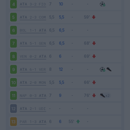
ATA
3-2
FIO
4
ATA
2-3
COM
5
BOL
1-1
ATA
6
ATA
5-1
GEN
7
VEN
0-2
ATA
8
ATA
6-1
VER
9
ATA
2-0
MON
10
NAP
0-3
ATA
11
ATA
2-1
UDI
12
PAR
1-3
ATA
13