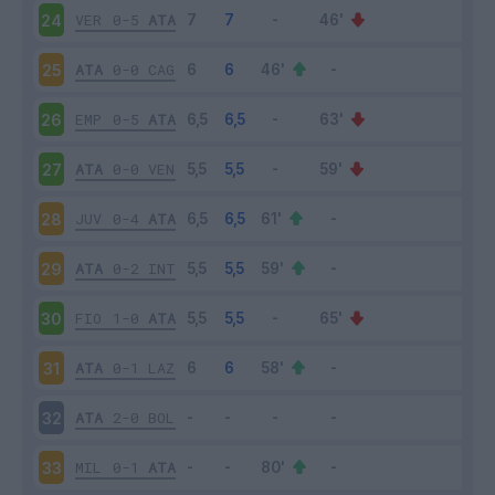
VER
0-5
ATA
24
ATA
0-0
CAG
25
EMP
0-5
ATA
26
ATA
0-0
VEN
27
JUV
0-4
ATA
28
ATA
0-2
INT
29
FIO
1-0
ATA
30
ATA
0-1
LAZ
31
ATA
2-0
BOL
32
MIL
0-1
ATA
33