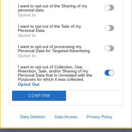
I want to opt-out of the Sharing of my
Infortunato
0 - 0
%
personal data.
Opted In
Inutilizzato
2 - 5
%
I want to opt-out of the Sale of my
Personal Data.
Opted In
I want to opt-out of processing my
Personal Data for Targeted Advertising.
Opted In
Scarica riepilogo
I want to opt-out of Collection, Use,
Scarica
stagionale
Retention, Sale, and/or Sharing of my
Personal Data that Is Unrelated with the
Purposes for which it was collected.
Opted Out
Giornata
Voto
FV
Entrato
Uscito
Bonus/Malus
CONFIRM
LEC
0-4
ATA
1
TOR
2-1
ATA
2
Data Deletion
Data Access
Privacy Policy
INT
4-0
ATA
3