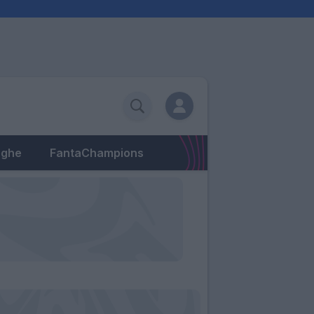
eghe
FantaChampions