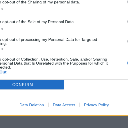
o opt-out of the Sharing of my personal data.
In
o opt-out of the Sale of my Personal Data.
In
to opt-out of processing my Personal Data for Targeted
ing.
In
o opt-out of Collection, Use, Retention, Sale, and/or Sharing
ersonal Data that Is Unrelated with the Purposes for which it
lected.
opri difensori per trovare la via del gol è il
Out
omento realizzato ben il 40% delle sue reti con
CONFIRM
 Doig, uno a testa per Depaoli, Ceccherini,
do posto troviamo l'
Udinese
con il 28% (due
esta per Masina, Rodrigo Becao e Perez) e al
Data Deletion
Data Access
Privacy Policy
 (un gol a testa per Valeri, Sernicola e