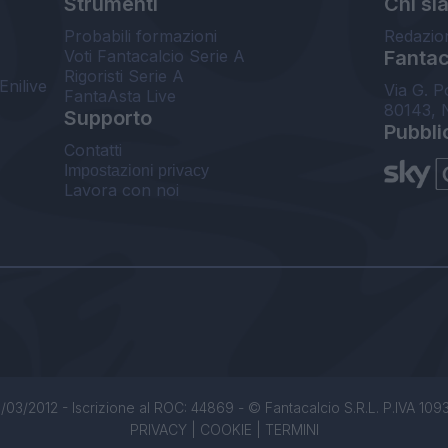
Strumenti
Chi si
Probabili formazioni
Redazio
Voti Fantacalcio Serie A
Fantaca
Rigoristi Serie A
Enilive
Via G. P
FantaAsta Live
80143, 
Supporto
Pubbli
Contatti
Impostazioni privacy
Lavora con noi
/03/2012 - Iscrizione al ROC: 44869 - © Fantacalcio S.R.L. P.IVA 1093850
PRIVACY
|
COOKIE
|
TERMINI