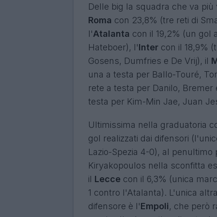
Delle big la squadra che va più v
Roma
con 23,8% (tre reti di Sma
l'
Atalanta
con il 19,2% (un gol 
Hateboer), l'
Inter
con il 18,9% (
Gosens, Dumfries e De Vrij), il
M
una a testa per Ballo-Touré, Tom
rete a testa per Danilo, Bremer 
testa per Kim-Min Jae, Juan Je
Ultimissima nella graduatoria c
gol realizzati dai difensori (l'u
Lazio-Spezia 4-0), al penultimo 
Kiryakopoulos nella sconfitta es
il
Lecce
con il 6,3% (unica marca
1 contro l'Atalanta). L'unica al
difensore è l'
Empoli
, che però r