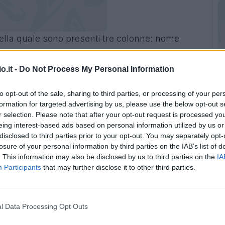
nella quale sono presenti tre colonne: nome
 segnati dalla difesa sul totale delle reti
 di gol segnati da ogni difensore. Nella
o.it -
Do Not Process My Personal Information
n difensori” ci siamo basati sulla divisione dei
.it a inizio stagione.
to opt-out of the sale, sharing to third parties, or processing of your per
formation for targeted advertising by us, please use the below opt-out s
r selection. Please note that after your opt-out request is processed y
n considerazione il risultato dell'anticipo di
eing interest-based ads based on personal information utilized by us or
disclosed to third parties prior to your opt-out. You may separately opt-
losure of your personal information by third parties on the IAB’s list of
. This information may also be disclosed by us to third parties on the
IA
Participants
that may further disclose it to other third parties.
l Data Processing Opt Outs