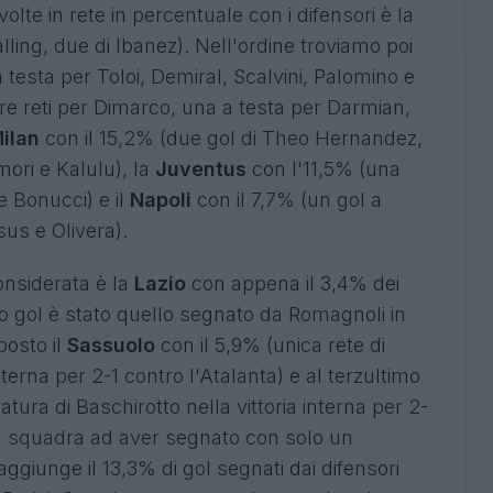
olte in rete in percentuale con i difensori è la
lling, due di Ibanez). Nell'ordine troviamo poi
a testa per Toloi, Demiral, Scalvini, Palomino e
tre reti per Dimarco, una a testa per Darmian,
ilan
con il 15,2% (due gol di Theo Hernandez,
ori e Kalulu), la
Juventus
con l'11,5% (una
e Bonucci) e il
Napoli
con il 7,7% (un gol a
sus e Olivera).
onsiderata è la
Lazio
con appena il 3,4% dei
nico gol è stato quello segnato da Romagnoli in
posto il
Sassuolo
con il 5,9% (unica rete di
terna per 2-1 contro l'Atalanta) e al terzultimo
tura di Baschirotto nella vittoria interna per 2-
tra squadra ad aver segnato con solo un
aggiunge il 13,3% di gol segnati dai difensori