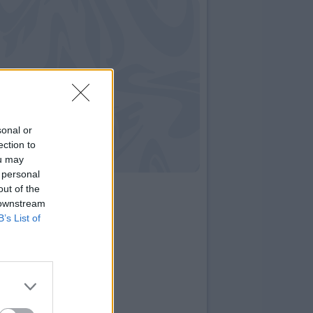
sonal or
ection to
ou may
 personal
out of the
 downstream
B’s List of