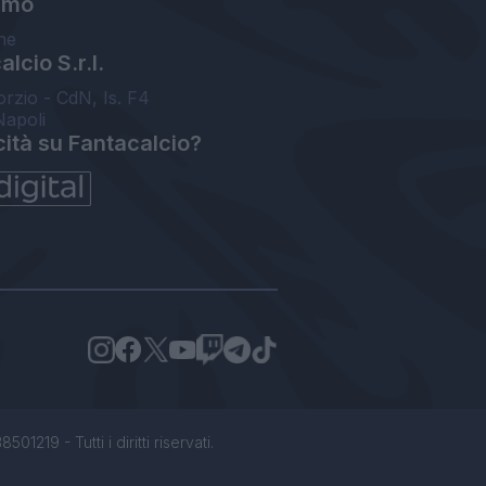
amo
ne
lcio S.r.l.
orzio - CdN, Is. F4
Napoli
cità su Fantacalcio?
1219 - Tutti i diritti riservati.