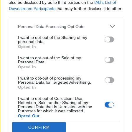
also be disclosed by us to third parties on the
IAB’s List of
(tredici reti di Nzola, tre di Verde e una di
Downstream Participants
that may further disclose it to other
Shomurodov).
third parties.
Personal Data Processing Opt Outs
La prima big in classifica è l'
Inter
in gol con gli
attaccanti il 59,7% delle volte (diciannove gol per
I want to opt-out of the Sharing of my
personal data.
Lautaro Martinez, nove per Dzeko, sei per
Opted In
Lukaku e tre per Correa). Sopra il 50% troviamo
I want to opt-out of the Sale of my
anche la
Juventus
(con il 53,8% frutto dei dieci
Personal Data.
Opted In
gol di Vlahovic, dei sette di Milik, dei sei di Kean,
dei quattro di Di Maria e dell'uno di Soulé.
I want to opt-out of processing my
Personal Data for Targeted Advertising.
Opted In
Fra il 40 e il 50% troviamo quasi tutte le altre big
I want to opt-out of Collection, Use,
della Serie A. Il
Milan
è al 47,3% grazie ai dodici
Retention, Sale, and/or Sharing of my
Personal Data that Is Unrelated with the
gol di Leao, gli otto di Giroud, i sette di Rebic, i
Purposes for which it was collected.
due di Origi e la rete di Ibrahimovic. L'
Atalanta
Opted Out
ha il 46,4% con tredici gol di Lookman, sette di
CONFIRM