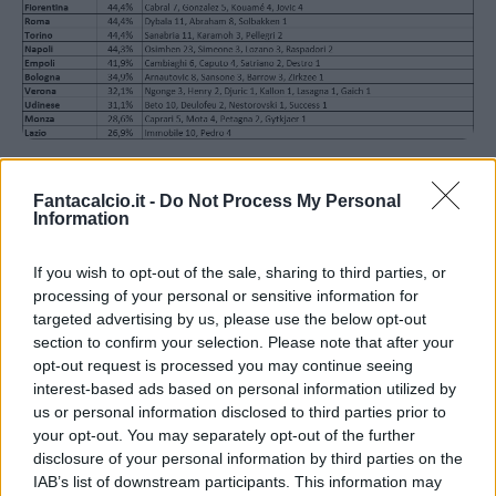
Fantacalcio.it -
Do Not Process My Personal
La
Cremonese
è la squadra che si affida più di
Information
tutti ai suoi attaccanti per andare in gol. Il 71%
delle reti dei lombardi sono infatti arrivati dai
If you wish to opt-out of the sale, sharing to third parties, or
processing of your personal or sensitive information for
giocatori del reparto avanzato (sette da Ciofani e
targeted advertising by us, please use the below opt-out
Okereke, sei da Dessers e due da Tsadjout).
section to confirm your selection. Please note that after your
Altre due squadre si attestano per ora su una
opt-out request is processed you may continue seeing
interest-based ads based on personal information utilized by
percentuale superiore al 60%, si tratta del
us or personal information disclosed to third parties prior to
Sassuolo
con il 61% (nove Berardi, sette
your opt-out. You may separately opt-out of the further
Laurienté, cinque Pinamonti, due Defrel, una
disclosure of your personal information by third parties on the
IAB’s list of downstream participants. This information may
Antiste e Alvarez) e dello
Spezia
con il 60,7%