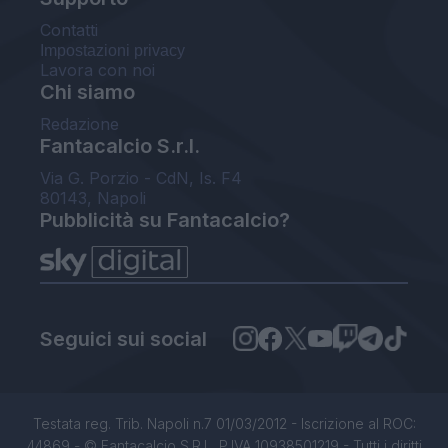
Contatti
Impostazioni privacy
Lavora con noi
Chi siamo
Redazione
Fantacalcio S.r.l.
Via G. Porzio - CdN, Is. F4
80143, Napoli
Pubblicità su Fantacalcio?
Seguici sui social
Testata reg. Trib. Napoli n.7 01/03/2012 - Iscrizione al ROC:
44869 - © Fantacalcio S.R.L. P.IVA 10938501219 - Tutti i diritti