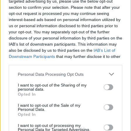
targeted advertising by us, please use the below opt-out
Del Piero e nella mia famiglia erano tutti
section to confirm your selection. Please note that after your
opt-out request is processed you may continue seeing
bianconeri».
interest-based ads based on personal information utilized by
us or personal information disclosed to third parties prior to
Bastoni sul Milan
your opt-out. You may separately opt-out of the further
disclosure of your personal information by third parties on the
IAB’s list of downstream participants. This information may
Dopo la Juve, affronterete il Milan. Al di là
also be disclosed by us to third parties on the
IAB’s List of
Downstream Participants
that may further disclose it to other
dei risultati, sono partite che vi possono
third parties.
dare qualche risposta?
«Ogni sfida è preziosa, anche perché noi non
Personal Data Processing Opt Outs
cambiamo atteggiamento. Cerchiamo di
I want to opt-out of the Sharing of my
personal data.
mantenere la nostra identità e di proporre il
Opted In
nostro gioco».
I want to opt-out of the Sale of my
Personal Data.
Opted In
Il gol dell’anno scorso al Milan è stato finora
I want to opt-out of processing my
il momento più emozionante della sua
Personal Data for Targeted Advertising.