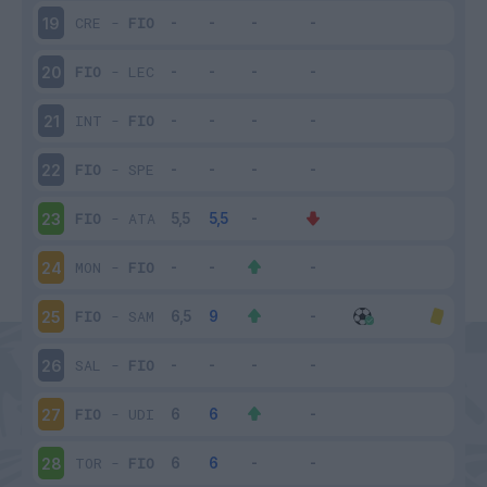
CRE
-
FIO
19
FIO
-
LEC
20
INT
-
FIO
21
FIO
-
SPE
22
FIO
-
ATA
23
MON
-
FIO
24
FIO
-
SAM
25
SAL
-
FIO
26
FIO
-
UDI
27
TOR
-
FIO
28