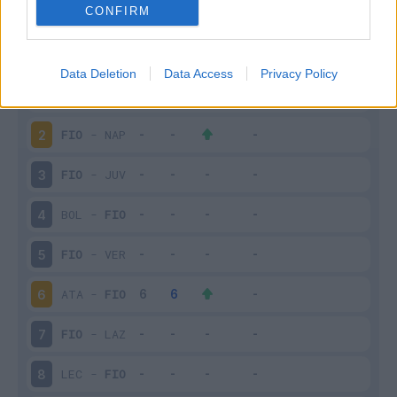
Scarica
CONFIRM
stagionale
Giornata
Voto
FV
Entrato
Uscito
Bonus/Malus
Data Deletion
Data Access
Privacy Policy
EMP
-
FIO
1
FIO
-
NAP
2
FIO
-
JUV
3
BOL
-
FIO
4
FIO
-
VER
5
ATA
-
FIO
6
FIO
-
LAZ
7
LEC
-
FIO
8