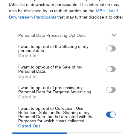
IAB’s list of downstream participants. This information may
Classic
Mantra
also be disclosed by us to third parties on the
IAB’s List of
Downstream Participants
that may further disclose it to other
third parties.
Riepilogo stagione
Personal Data Processing Opt Outs
Titolare
5 - 17
%
I want to opt-out of the Sharing of my
personal data.
Entrato
11 - 37
%
Opted In
Squalificato
0 - 0
%
I want to opt-out of the Sale of my
Personal Data.
Infortunato
0 - 0
%
Opted In
Inutilizzato
13 - 44
%
I want to opt-out of processing my
Personal Data for Targeted Advertising.
Opted In
I want to opt-out of Collection, Use,
Retention, Sale, and/or Sharing of my
Personal Data that Is Unrelated with the
Purposes for which it was collected.
Opted Out
Scarica riepilogo