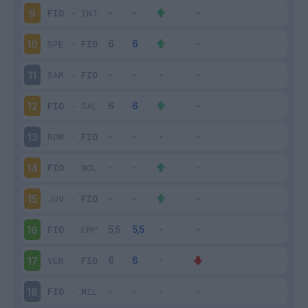
FIO
-
INT
9
SPE
-
FIO
10
SAM
-
FIO
11
FIO
-
SAL
12
ROM
-
FIO
13
FIO
-
BOL
14
JUV
-
FIO
15
FIO
-
EMP
16
VER
-
FIO
17
FIO
-
MIL
18