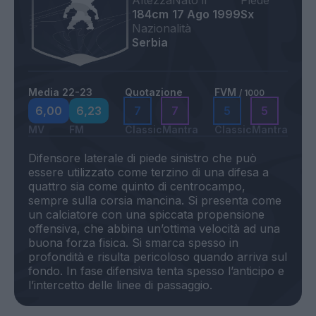
Altezza
Nato il
Piede
184cm
17 Ago 1999
Sx
Nazionalità
Serbia
Media 22-23
Quotazione
FVM
/ 1000
6,00
6,23
7
7
5
5
MV
FM
Classic
Mantra
Classic
Mantra
Difensore laterale di piede sinistro che può
essere utilizzato come terzino di una difesa a
quattro sia come quinto di centrocampo,
sempre sulla corsia mancina. Si presenta come
un calciatore con una spiccata propensione
offensiva, che abbina un’ottima velocità ad una
buona forza fisica. Si smarca spesso in
profondità e risulta pericoloso quando arriva sul
fondo. In fase difensiva tenta spesso l’anticipo e