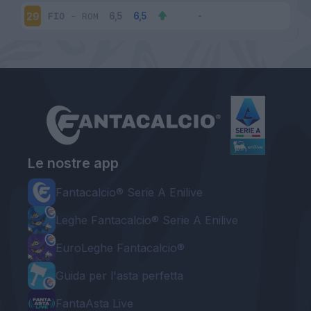
FIO
-
ROM
29
Le nostre app
Fantacalcio® Serie A Enilive
Leghe Fantacalcio® Serie A Enilive
EuroLeghe Fantacalcio®
Guida per l'asta perfetta
FantaAsta Live