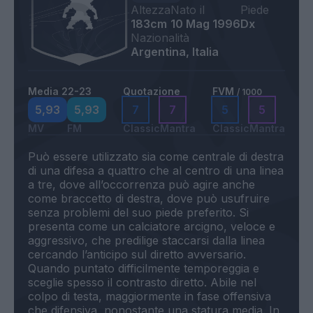
Altezza
Nato il
Piede
183cm
10 Mag 1996
Dx
Nazionalità
Argentina, Italia
Media 22-23
Quotazione
FVM
/ 1000
5,93
5,93
7
7
5
5
MV
FM
Classic
Mantra
Classic
Mantra
Può essere utilizzato sia come centrale di destra
di una difesa a quattro che al centro di una linea
a tre, dove all’occorrenza può agire anche
come braccetto di destra, dove può usufruire
senza problemi del suo piede preferito. Si
presenta come un calciatore arcigno, veloce e
aggressivo, che predilige staccarsi dalla linea
cercando l’anticipo sul diretto avversario.
Quando puntato difficilmente temporeggia e
sceglie spesso il contrasto diretto. Abile nel
colpo di testa, maggiormente in fase offensiva
che difensiva, nonostante una statura media. In