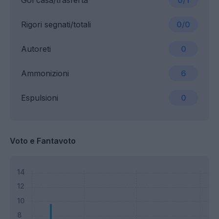
Gol casa/trasferta
0/1
Rigori segnati/totali
0/0
Autoreti
0
Ammonizioni
6
Espulsioni
0
Voto e Fantavoto