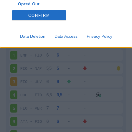
Opted Out
CONFIRM
Scarica riepilogo
Scarica
stagionale
Data Deletion
Data Access
Privacy Policy
Giornata
Voto
FV
Entrato
Uscito
Bonus/Malus
EMP
-
FIO
1
FIO
-
NAP
2
FIO
-
JUV
3
BOL
-
FIO
4
FIO
-
VER
5
ATA
-
FIO
6