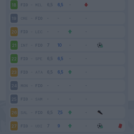
FIO
-
MIL
18
CRE
-
FIO
19
FIO
-
LEC
20
INT
-
FIO
21
FIO
-
SPE
22
FIO
-
ATA
23
MON
-
FIO
24
FIO
-
SAM
25
SAL
-
FIO
26
FIO
-
UDI
27