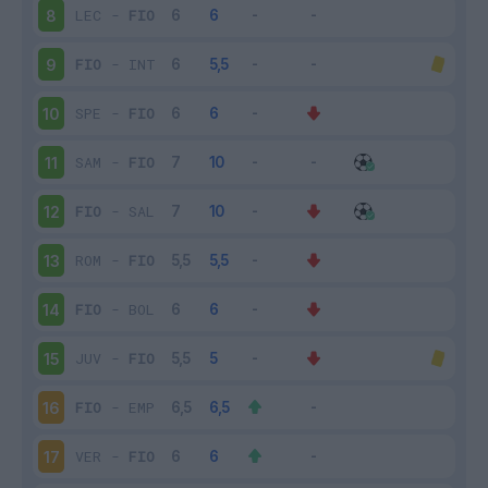
LEC
-
FIO
8
FIO
-
INT
9
SPE
-
FIO
10
SAM
-
FIO
11
FIO
-
SAL
12
ROM
-
FIO
13
FIO
-
BOL
14
JUV
-
FIO
15
FIO
-
EMP
16
VER
-
FIO
17