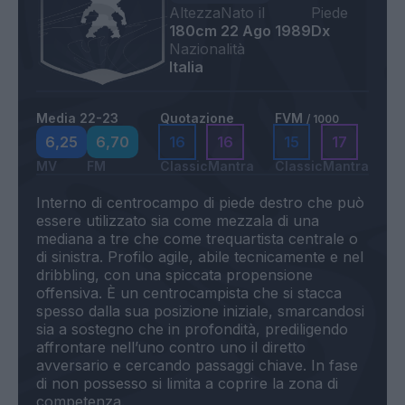
Altezza
Nato il
Piede
180cm
22 Ago 1989
Dx
Nazionalità
Italia
Media 22-23
Quotazione
FVM
/ 1000
6,25
6,70
16
16
15
17
MV
FM
Classic
Mantra
Classic
Mantra
Interno di centrocampo di piede destro che può
essere utilizzato sia come mezzala di una
mediana a tre che come trequartista centrale o
di sinistra. Profilo agile, abile tecnicamente e nel
dribbling, con una spiccata propensione
offensiva. È un centrocampista che si stacca
spesso dalla sua posizione iniziale, smarcandosi
sia a sostegno che in profondità, prediligendo
affrontare nell’uno contro uno il diretto
avversario e cercando passaggi chiave. In fase
di non possesso si limita a coprire la zona di