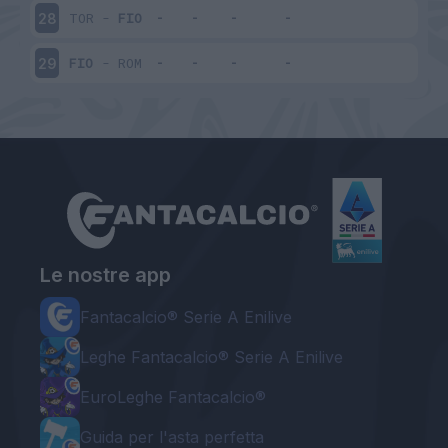
TOR
-
FIO
28
FIO
-
ROM
29
Le nostre app
Fantacalcio® Serie A Enilive
Leghe Fantacalcio® Serie A Enilive
EuroLeghe Fantacalcio®
Guida per l'asta perfetta