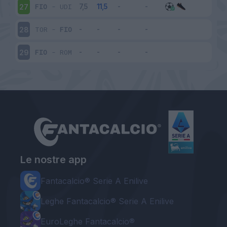
FIO
-
UDI
27
TOR
-
FIO
28
FIO
-
ROM
29
Le nostre app
Fantacalcio® Serie A Enilive
Leghe Fantacalcio® Serie A Enilive
EuroLeghe Fantacalcio®