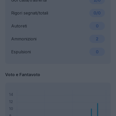
Gol casa/trasferta
2/0
Rigori segnati/totali
0/0
Autoreti
0
Ammonizioni
2
Espulsioni
0
Voto e Fantavoto