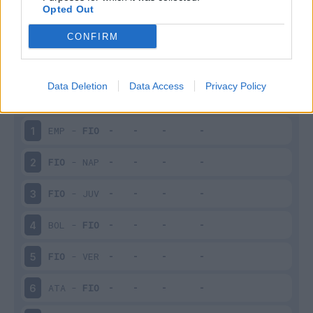
Opted Out
CONFIRM
Scarica riepilogo
Scarica
stagionale
Data Deletion
Data Access
Privacy Policy
Giornata
Voto
FV
Entrato
Uscito
Bonus/Malus
EMP
-
FIO
1
FIO
-
NAP
2
FIO
-
JUV
3
BOL
-
FIO
4
FIO
-
VER
5
ATA
-
FIO
6