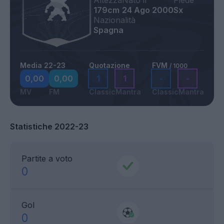
Altezza
Nato il
Piede
179cm
24 Ago 2000
Sx
Nazionalità
Spagna
Media 22-23
Quotazione
FVM
/ 1000
0,00
0,00
1
1
-
-
MV
FM
Classic
Mantra
Classic
Mantra
Statistiche 2022-23
Partite a voto
0
Gol
0