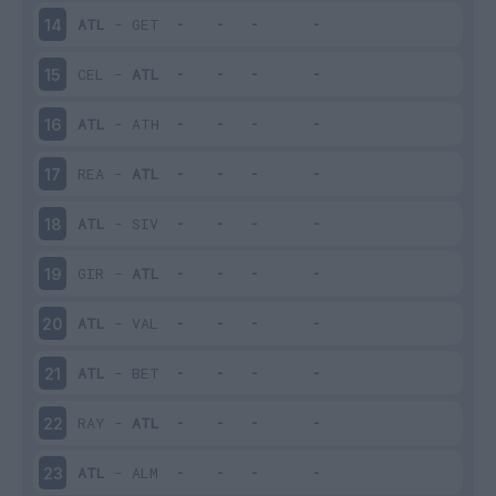
ATL
-
GET
14
CEL
-
ATL
15
ATL
-
ATH
16
REA
-
ATL
17
ATL
-
SIV
18
GIR
-
ATL
19
ATL
-
VAL
20
ATL
-
BET
21
RAY
-
ATL
22
ATL
-
ALM
23