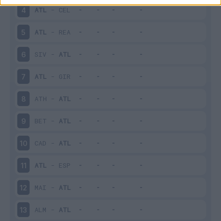
ATL
-
CEL
4
ATL
-
REA
5
SIV
-
ATL
6
ATL
-
GIR
7
ATH
-
ATL
8
BET
-
ATL
9
CAD
-
ATL
10
ATL
-
ESP
11
MAI
-
ATL
12
ALM
-
ATL
13