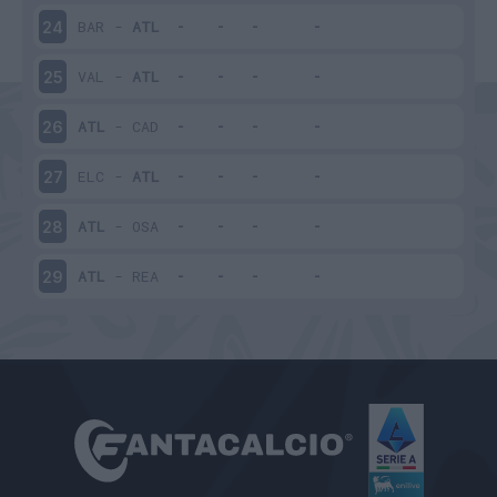
BAR
-
ATL
24
VAL
-
ATL
25
ATL
-
CAD
26
ELC
-
ATL
27
ATL
-
OSA
28
ATL
-
REA
29