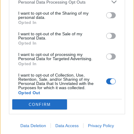
Personal Data Processing Opt Outs
Infortunato
0 - 0
%
I want to opt-out of the Sharing of my
personal data.
Inutilizzato
29 - 100
%
Opted In
I want to opt-out of the Sale of my
Personal Data.
Opted In
I want to opt-out of processing my
Personal Data for Targeted Advertising.
Opted In
Scarica riepilogo
Scarica
stagionale
I want to opt-out of Collection, Use,
Retention, Sale, and/or Sharing of my
Personal Data that Is Unrelated with the
Purposes for which it was collected.
Giornata
Voto
FV
Entrato
Uscito
Bonus/Malus
Opted Out
ATL
-
VIL
1
CONFIRM
VAL
-
ATL
2
Data Deletion
Data Access
Privacy Policy
REA
-
ATL
3