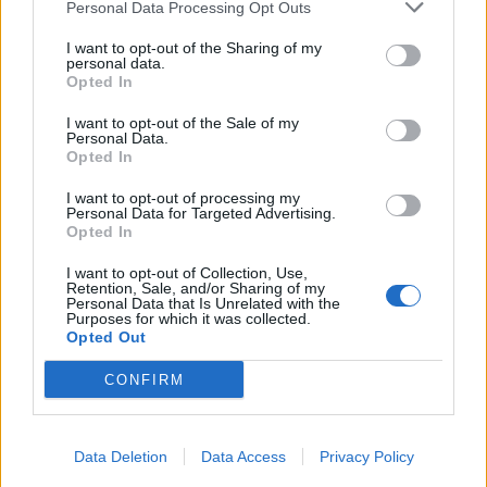
Personal Data Processing Opt Outs
Infortunato
0 - 0
%
I want to opt-out of the Sharing of my
personal data.
Inutilizzato
7 - 24
%
Opted In
I want to opt-out of the Sale of my
Personal Data.
Opted In
I want to opt-out of processing my
Personal Data for Targeted Advertising.
Opted In
Scarica riepilogo
Scarica
stagionale
I want to opt-out of Collection, Use,
Retention, Sale, and/or Sharing of my
Personal Data that Is Unrelated with the
Purposes for which it was collected.
Giornata
Voto
FV
Entrato
Uscito
Bonus/Malus
Opted Out
ATL
-
VIL
1
CONFIRM
VAL
-
ATL
2
Data Deletion
Data Access
Privacy Policy
REA
-
ATL
3