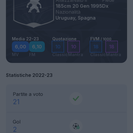
Altezza
Nato il
Piede
185cm
20 Gen 1995
Dx
Nazionalità
Uruguay, Spagna
Media 22-23
Quotazione
FVM
/ 1000
6,00
6,10
10
10
18
18
MV
FM
Classic
Mantra
Classic
Mantra
Statistiche 2022-23
Partite a voto
21
Gol
2