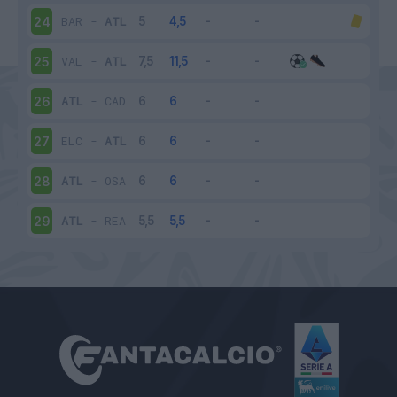
BAR
-
ATL
24
VAL
-
ATL
25
ATL
-
CAD
26
ELC
-
ATL
27
ATL
-
OSA
28
ATL
-
REA
29