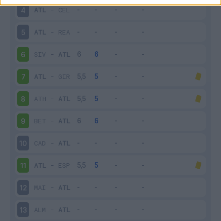
ATL
-
CEL
4
ATL
-
REA
5
SIV
-
ATL
6
ATL
-
GIR
7
ATH
-
ATL
8
BET
-
ATL
9
CAD
-
ATL
10
ATL
-
ESP
11
MAI
-
ATL
12
ALM
-
ATL
13