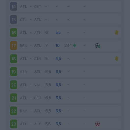
ATL
-
GET
14
CEL
-
ATL
15
ATL
-
ATH
16
REA
-
ATL
17
ATL
-
SIV
18
GIR
-
ATL
19
ATL
-
VAL
20
ATL
-
BET
21
RAY
-
ATL
22
ATL
-
ALM
23