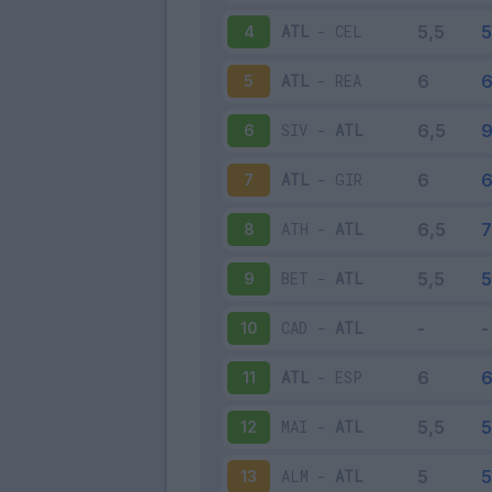
ATL
-
CEL
4
ATL
-
REA
5
SIV
-
ATL
6
ATL
-
GIR
7
ATH
-
ATL
8
BET
-
ATL
9
CAD
-
ATL
10
ATL
-
ESP
11
MAI
-
ATL
12
ALM
-
ATL
13