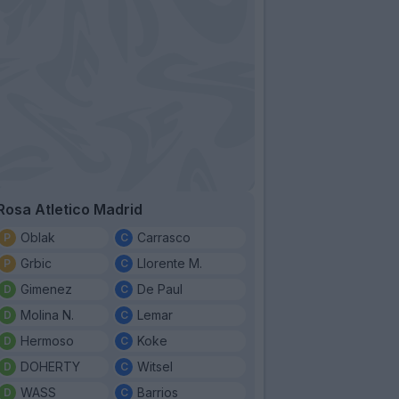
Rosa Atletico Madrid
Oblak
Carrasco
Grbic
Llorente M.
Gimenez
De Paul
Molina N.
Lemar
Hermoso
Koke
DOHERTY
Witsel
WASS
Barrios