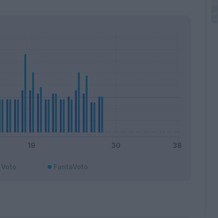
Voto
FantaVoto