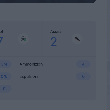
ol
Assist
7
2
3/4
Ammonizioni
4
0/0
Espulsioni
0
0