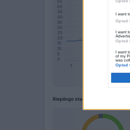
Opted 
I want t
Opted 
I want 
Advertis
Opted 
I want t
of my P
was col
Opted 
Riepilogo stagione