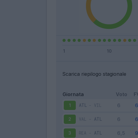
Scarica riepilogo stagionale
Giornata
Voto
F
ATL
-
VIL
1
VAL
-
ATL
2
REA
-
ATL
3