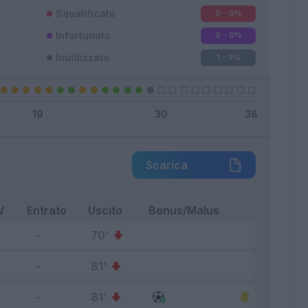
Squalificato
0 - 0
%
Infortunato
0 - 0
%
Inutilizzato
1 - 3
%
Scarica
V
Entrato
Uscito
Bonus/Malus