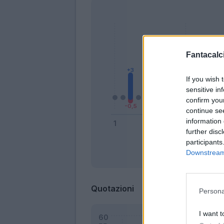
Fantacalci
If you wish 
sensitive in
confirm you
continue se
information 
further disc
participants
Downstream 
Bonus
Quotazioni
Persona
I want t