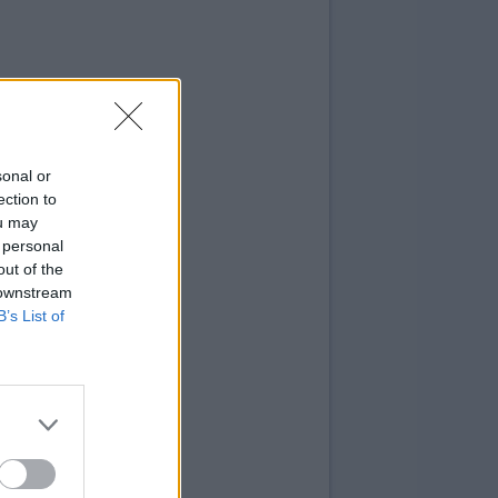
sonal or
ection to
ou may
 personal
out of the
 downstream
B’s List of