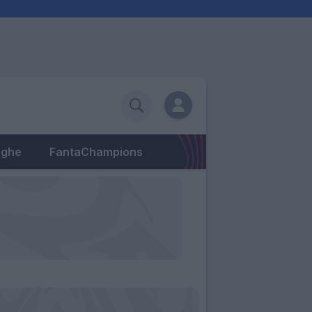
eghe
FantaChampions