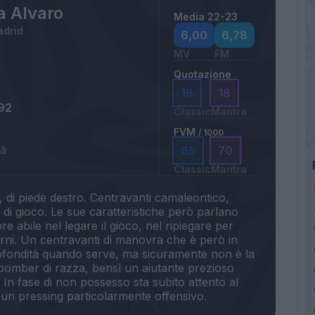
a Alvaro
Media 22-23
adrid
6,00
6,78
MV
FM
Quotazione
18
18
92
Classic
Mantra
FVM
/ 1000
tà
65
70
Classic
Mantra
 di piede destro. Centravanti camaleontico,
li di gioco. Le sue caratteristiche però parlano
e abile nel legare il gioco, nel ripiegare per
terni. Un centravanti di manovra che è però in
ofondità quando serve, ma sicuramente non è la
 bomber di razza, bensì un aiutante prezioso
 In fase di non possesso sta subito attento al