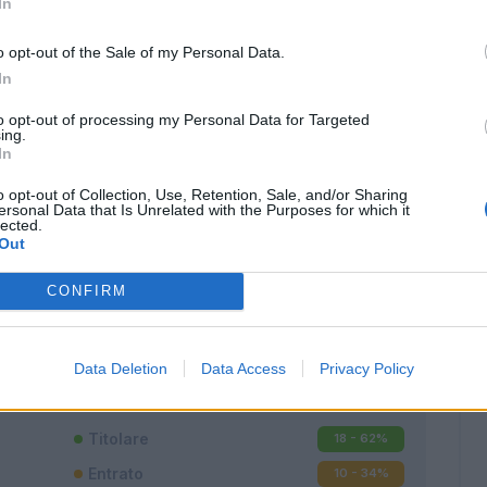
In
o opt-out of the Sale of my Personal Data.
In
to opt-out of processing my Personal Data for Targeted
ing.
In
o opt-out of Collection, Use, Retention, Sale, and/or Sharing
ersonal Data that Is Unrelated with the Purposes for which it
lected.
Out
CONFIRM
Classic
Mantra
Data Deletion
Data Access
Privacy Policy
Titolare
18 - 62
%
Entrato
10 - 34
%